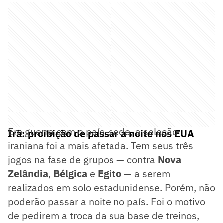
Em guerra com o país-sede, a seleção
Irã: proibição de passar a noite nos EUA
iraniana foi a mais afetada. Tem seus três
jogos na fase de grupos — contra
Nova
Zelândia
,
Bélgica
e
Egito
— a serem
realizados em solo estadunidense. Porém, não
poderão passar a noite no país. Foi o motivo
de pedirem a troca da sua base de treinos,