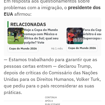
Em resposta aos questionamentos sobre
problemas com a imigração, o
presidente dos
EUA
afirmou:
RELACIONADAS
Hoje a Copa do Mundo
Fora da Copa 
começa com México e
árbitro é esca
África do Sul; qual seu
Supercopa da
palpite? Vote
Copa do Mundo 2026
Copa do Mundo 2026
Há 1 mês
— Estamos trabalhando para garantir que as
pessoas certas entrem — declarou Trump,
depois de críticas do Comissário das Nações
Unidas para os Direitos Humanos, Volker Turk,
que pediu para o país reconsiderar as suas
práticas.
CONTINUA
APÓS A
PUBLICIDADE