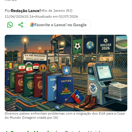
Por
Redação Lance!
•
Rio de Janeiro (RJ)
11/06/2026
15:16
•
Atualizado em
02/07/2026
Favorite o Lance! no Google
Diversos países enfrentam problemas com a imigração dos EUA para a Copa
do Mundo (Imagem criada por IA)