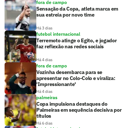
fora de campo
Sensação da Copa, atleta marca em
sua estreia por novo time
Há 3 dias
futebol internacional
Terremoto atinge o Egito, e jogador
faz reflexão nas redes sociais
Há 4 dias
fora de campo
Vozinha desembarca para se
apresentar no Colo-Colo e viraliza:
'Impressionante'
Há 4 dias
palmeiras
Copa impulsiona destaques do
Palmeiras em sequência decisiva por
títulos
Há 6 dias