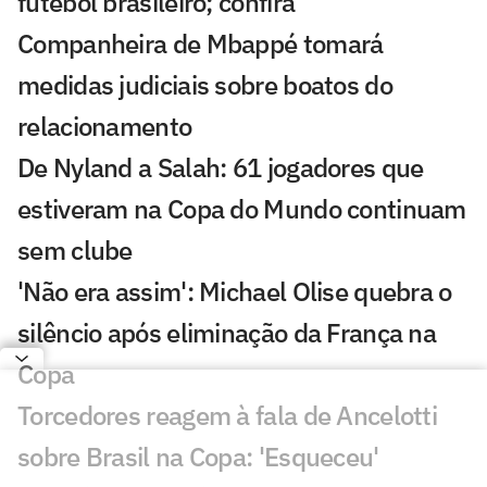
futebol brasileiro; confira
Companheira de Mbappé tomará
medidas judiciais sobre boatos do
relacionamento
De Nyland a Salah: 61 jogadores que
estiveram na Copa do Mundo continuam
sem clube
'Não era assim': Michael Olise quebra o
silêncio após eliminação da França na
Copa
Torcedores reagem à fala de Ancelotti
sobre Brasil na Copa: 'Esqueceu'