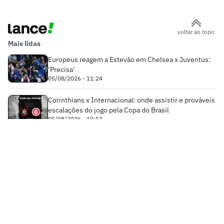
voltar ao topo
Mais lidas
Europeus reagem a Estevão em Chelsea x Juventus:
‘Precisa’
05/08/2026 - 11:24
Corinthians x Internacional: onde assistir e prováveis
escalações do jogo pela Copa do Brasil
05/08/2026 - 10:52
Times
Futebol Nacional
Atlético Mineiro
Futebol Internacional
Brasileirão Série A
Bahia
Esportes
Libertadores
Copa do Brasil