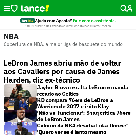
Ajuda com Aposta?
Fale com o assistente.
18+ Ministério da Fazenda adverte: Aposta não é investimento
NBA
Cobertura da NBA, a maior liga de basquete do mundo
LeBron James abriu mão de voltar
aos Cavaliers por causa de James
Harden, diz ex-técnico
Jaylen Brown exalta LeBron e manda
recado ao Celtics
KD compara 76ers de LeBron a
Warriors de 2017 e irrita Klay
'Não vai funcionar': Shaq critica 76ers
de LeBron James
Calouro da NBA desafia Luka Doncic:
'Quero ver se é lento mesmo'