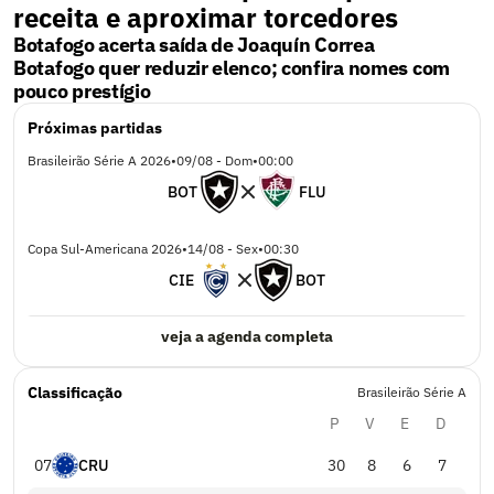
receita e aproximar torcedores
Botafogo acerta saída de Joaquín Correa
Botafogo quer reduzir elenco; confira nomes com
pouco prestígio
Próximas partidas
Brasileirão Série A 2026
•
09/08 - Dom
•
00:00
BOT
FLU
Copa Sul-Americana 2026
•
14/08 - Sex
•
00:30
CIE
BOT
veja a agenda completa
Classificação
Brasileirão Série A
P
V
E
D
0
7
CRU
30
8
6
7