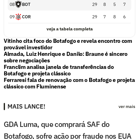
0
8
BOT
29
8
5
7
0
9
COR
29
7
8
6
veja a tabela completa
Vitinho cita foco do Botafogo e revela encontro com
provável investidor
Almada, Luiz Henrique e Danilo: Braune é sincero
sobre negociações
Franclim analisa janela de transferências do
Botafogo e projeta clássico
Ferraresi fala de renovação com o Botafogo e projeta
clássico com Fluminense
MAIS LANCE!
ver mais
GDA Luma, que comprará SAF do
Botafogo, sofre ação por fraude nos EUA