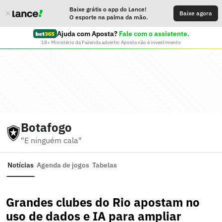
Baixe grátis o app do Lance!
Baixe agora
O esporte na palma da mão.
Ajuda com Aposta?
Fale com o assistente.
18+ Ministério da Fazenda adverte: Aposta não é investimento
Botafogo
"E ninguém cala"
Notícias
Agenda de jogos
Tabelas
Grandes clubes do Rio apostam no
uso de dados e IA para ampliar