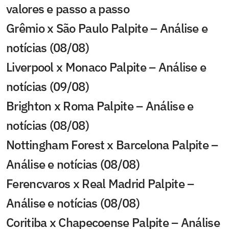
valores e passo a passo
Grêmio x São Paulo Palpite – Análise e
notícias (08/08)
Liverpool x Monaco Palpite – Análise e
notícias (09/08)
Brighton x Roma Palpite – Análise e
notícias (08/08)
Nottingham Forest x Barcelona Palpite –
Análise e notícias (08/08)
Ferencvaros x Real Madrid Palpite –
Análise e notícias (08/08)
Coritiba x Chapecoense Palpite – Análise