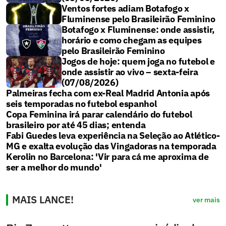
Ventos fortes adiam Botafogo x
Fluminense pelo Brasileirão Feminino
Botafogo x Fluminense: onde assistir,
horário e como chegam as equipes
pelo Brasileirão Feminino
Jogos de hoje: quem joga no futebol e
onde assistir ao vivo – sexta-feira
(07/08/2026)
Palmeiras fecha com ex-Real Madrid Antonia após
seis temporadas no futebol espanhol
Copa Feminina irá parar calendário do futebol
brasileiro por até 45 dias; entenda
Fabi Guedes leva experiência na Seleção ao Atlético-
MG e exalta evolução das Vingadoras na temporada
Kerolin no Barcelona: 'Vir para cá me aproxima de
ser a melhor do mundo'
MAIS LANCE!
ver mais