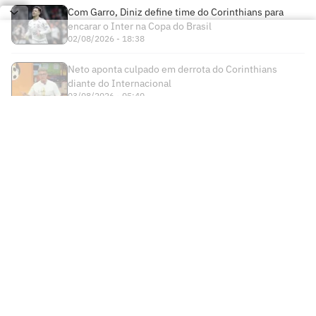
Com Garro, Diniz define time do Corinthians para
encarar o Inter na Copa do Brasil
02/08/2026 - 18:38
Neto aponta culpado em derrota do Corinthians
diante do Internacional
03/08/2026 - 05:40
Times
Futebol Nacional
Atlético Mineiro
Futebol Internacional
Brasileirão Série A
Bahia
Esportes
Libertadores
Copa do Brasil
Botafogo
Lance! +
NBA
Champions League
Copa do Nordeste
Ceará
Institucional
Lance! Negócios
NBB
Premier League
Futebol Feminino