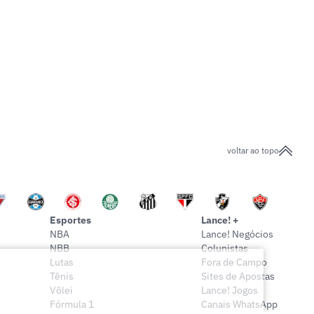
voltar ao topo
Esportes
Lance! +
NBA
Lance! Negócios
NBB
Colunistas
Lutas
Fora de Campo
Tênis
Sites de Apostas
Vôlei
Lance! Jogos
Fórmula 1
Canais WhatsApp