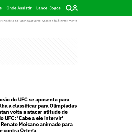
s
Onde Assistir
Lance! Jogos
Ministério da Fazenda adverte: Aposta não é investimento
eão do UFC se aposenta para
ilha a classificar para Olimpíadas
tan volta a atacar atitude de
do UFC: 'Cabe a ele intervir'
 Renato Moicano animado para
e contra Ortega