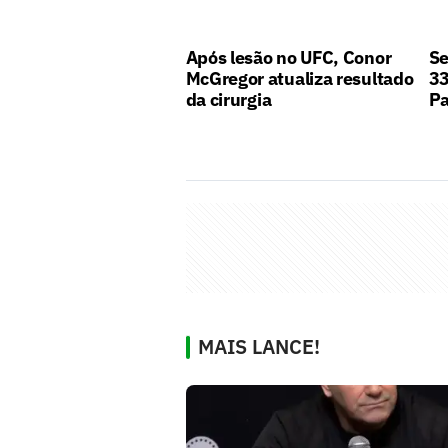
Após lesão no UFC, Conor
Se
McGregor atualiza resultado
33
da cirurgia
Pa
MAIS LANCE!