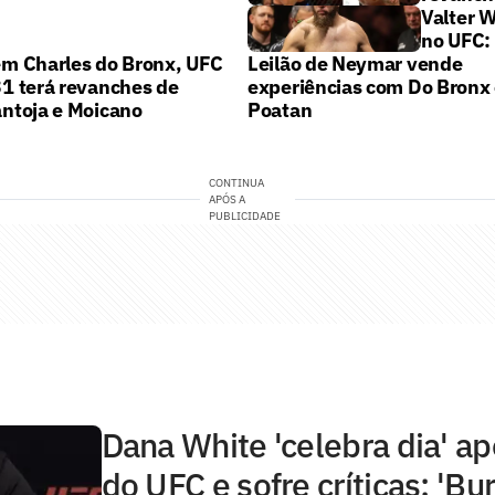
Valter W
no UFC: 
m Charles do Bronx, UFC
Leilão de Neymar vende
1 terá revanches de
experiências com Do Bronx
ntoja e Moicano
Poatan
CONTINUA
APÓS A
PUBLICIDADE
Dana White 'celebra dia' a
do UFC e sofre críticas: 'Bur