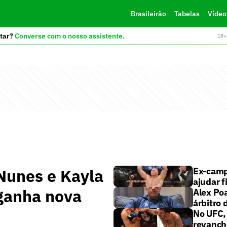
Brasileirão
Tabelas
Vídeo
tar?
Converse com o nosso assistente.
18+ 
Nunes e Kayla
Ex-camp
ajudar f
ganha nova
Alex Poa
árbitro 
No UFC,
revanch