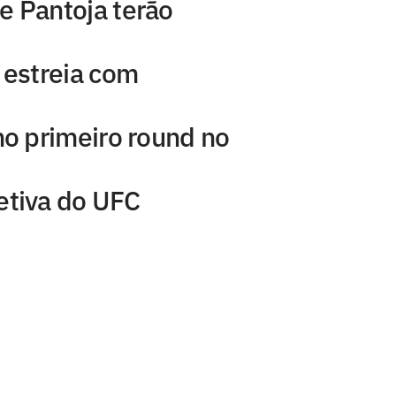
e Pantoja terão
 estreia com
no primeiro round no
etiva do UFC