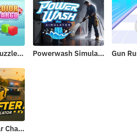
Color Cargo Puzzle Rush
Powerwash Simulator - 3D Wash
Gun Ru
Mr. Drifter: Car Chase Simulator