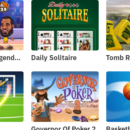
Basketball Legends 2020
Daily Solitaire
Tomb R
Governor Of Poker 2
Basketb