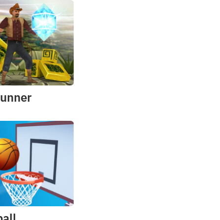
unner
all