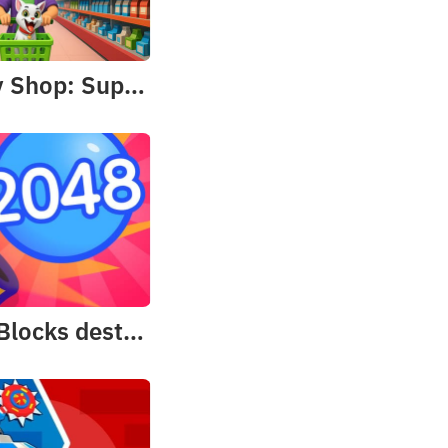
Grocery Shop: Supermarket Game
2048 - Blocks destruction