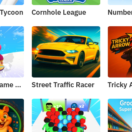
 Tycoon
Cornhole League
Snowboard Game​ Party
Street Traffic Racer
Tricky 