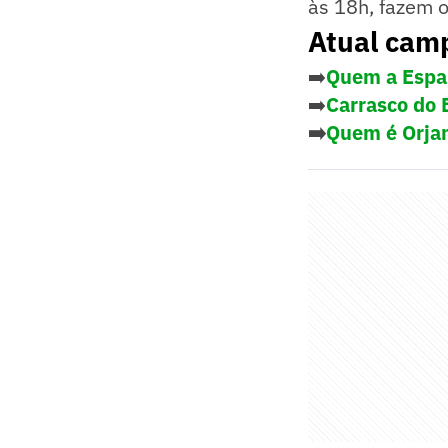
às 18h, fazem o
Atual cam
➡️
Quem a Espan
➡️
Carrasco do 
➡️
Quem é Orjan