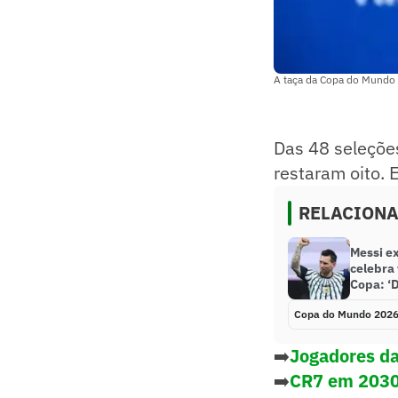
A taça da Copa do Mundo
Das 48 seleçõe
restaram oito. 
RELACION
Messi ex
celebra 
Copa: ‘
Copa do Mundo 202
➡️
Jogadores da
➡️
CR7 em 2030?