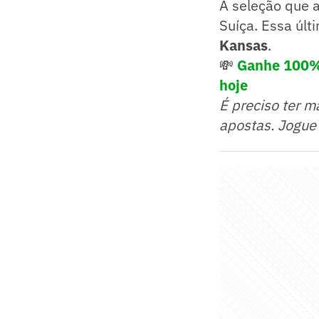
A seleção que 
Suíça. Essa últ
Kansas
.
💸
Ganhe 100% 
hoje
É preciso ter m
apostas. Jogue