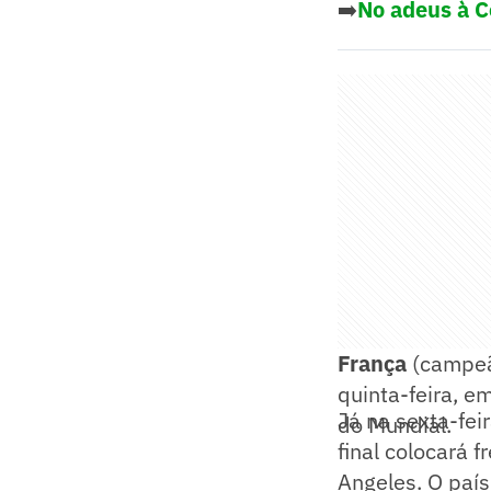
➡️
No adeus à C
França
(campeã
quinta-feira, e
Já na sexta-fei
do Mundial.
final colocará f
Angeles. O país