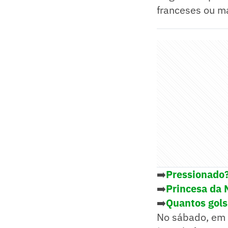
franceses ou m
➡️
Pressionado?
➡️
Princesa da 
➡️
Quantos gol
No sábado, em