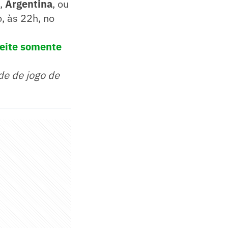
ã,
Argentina
, ou
, às 22h, no
eite somente
de de jogo de