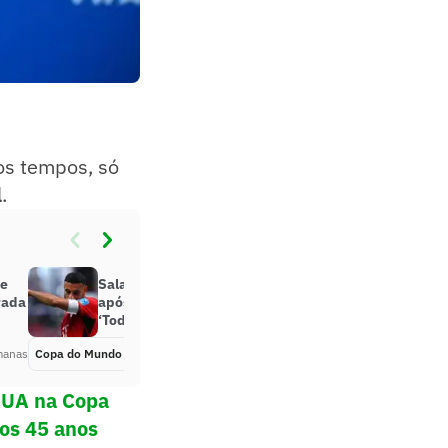
os tempos, só
l
.
se
Salah evita críticas à arbitragem
rada
após queda do Egito, mas diz:
‘Todos viram’
manas
Copa do Mundo 2026
Há 3 semanas
EUA na Copa
os 45 anos