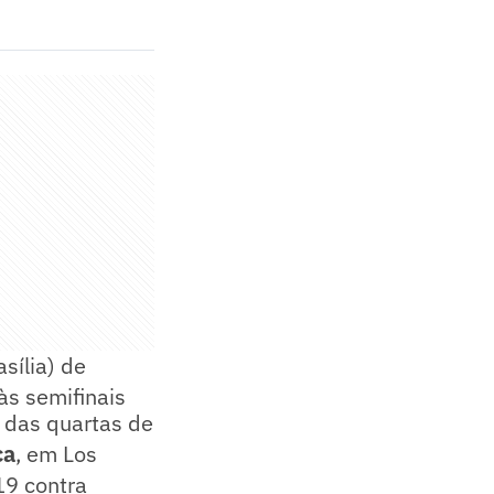
asília) de
às semifinais
s das quartas de
ca
, em Los
19 contra