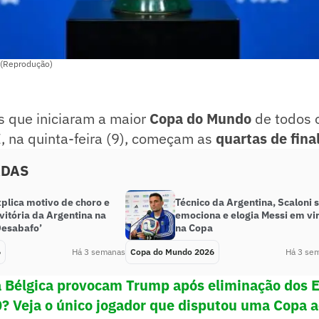
 (Reprodução)
s que iniciaram a maior
Copa do Mundo
de todos 
E, na quinta-feira (9), começam as
quartas de fina
ADAS
plica motivo de choro e
Técnico da Argentina, Scaloni 
vitória da Argentina na
emociona e elogia Messi em vi
Desabafo’
na Copa
6
Há 3 semanas
Copa do Mundo 2026
Há 3 se
 Bélgica provocam Trump após eliminação dos 
 Veja o único jogador que disputou uma Copa a