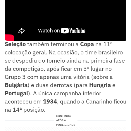
O resultado é o pior desde
1966
, quando a
Seleção
também terminou a
Copa
na 11ª
colocação geral. Na ocasião, o time brasileiro
se despediu do torneio ainda na primeira fase
da competição, após ficar em 3º lugar no
Grupo 3 com apenas uma vitória (sobre a
Bulgária
) e duas derrotas (para
Hungria
e
Portugal
). A única campanha inferior
aconteceu em
1934
, quando a Canarinho ficou
na 14ª posição.
CONTINUA
APÓS A
PUBLICIDADE