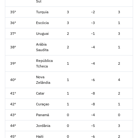
Sul
35º
Turquia
3
-2
3
36º
Escócia
3
-3
1
37º
Uruguai
2
-1
3
Arábia
38º
2
-4
1
Saudita
República
39º
1
-4
2
Tcheca
Nova
40º
1
-6
4
Zelândia
41º
Catar
1
-8
2
42º
Curaçao
1
-8
1
43º
Panamá
0
-4
0
44º
Jordânia
0
-5
3
45º
Haiti
0
-6
2