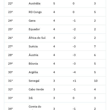
22º
Austrália
5
0
3
23º
RD Congo
4
0
5
24º
Gana
4
-1
2
25º
Equador
4
-2
2
26º
África do Sul
4
-2
2
27º
Suécia
4
-3
7
28º
Áustria
4
-3
6
29º
Bósnia
4
-3
5
30º
Argélia
4
-4
5
31º
Senegal
3
+1
10
32º
Cabo Verde
3
-1
4
33º
Irã
3
0
3
Coreia do
34º
3
-1
2