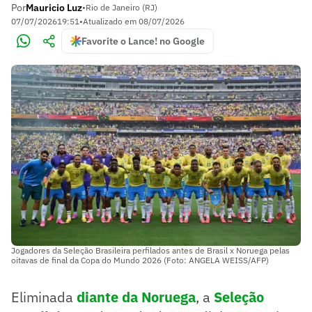
Por
Mauricio Luz
•
Rio de Janeiro (RJ)
07/07/2026
19:51
•
Atualizado em
08/07/2026
Favorite o Lance! no Google
Jogadores da Seleção Brasileira perfilados antes de Brasil x Noruega pelas
oitavas de final da Copa do Mundo 2026 (Foto: ANGELA WEISS/AFP)
Eliminada
diante da
Noruega
, a
Seleção