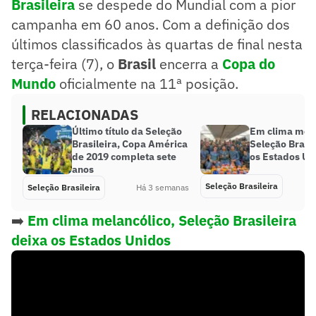
Brasileira
se despede do Mundial com a pior
campanha em 60 anos. Com a definição dos
últimos classificados às quartas de final nesta
terça-feira (7), o
Brasil
encerra a
Copa do
Mundo
oficialmente na 11ª posição.
RELACIONADAS
Último título da Seleção
Em clima mela
Brasileira, Copa América
Seleção Brasil
de 2019 completa sete
os Estados Un
anos
Seleção Brasileira
Seleção Brasileira
Há 3 semanas
➡️
Em clima melancólico, Seleção Brasileira
deixa os Estados Unidos