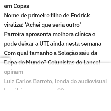
em Copas
Nome de primeiro filho de Endrick
viraliza: 'Achei que seria outro'
Parreira apresenta melhora clínica e
pode deixar a UTI ainda nesta semana
Com qual tamanho a Seleção saiu da
Copa do Mundo? Colunistas do Lance!
opinam
Luiz Carlos Barreto, lenda do audiovisual
brasileiro, morre aos 98 anos
Pesquisa mostra que torcida é contra a
permanência de Neymar na Seleção em