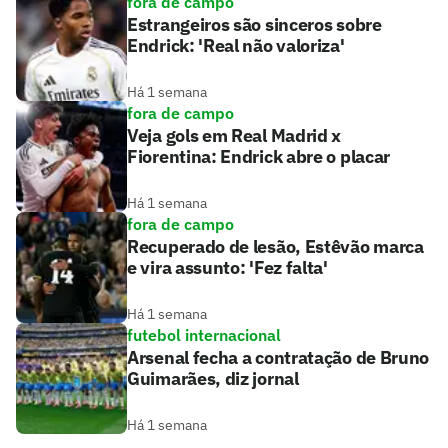
fora de campo
Estrangeiros são sinceros sobre
Endrick: 'Real não valoriza'
Há 1 semana
fora de campo
Veja gols em Real Madrid x
Fiorentina: Endrick abre o placar
Há 1 semana
fora de campo
Recuperado de lesão, Estêvão marca
e vira assunto: 'Fez falta'
Há 1 semana
futebol internacional
Arsenal fecha a contratação de Bruno
Guimarães, diz jornal
Há 1 semana