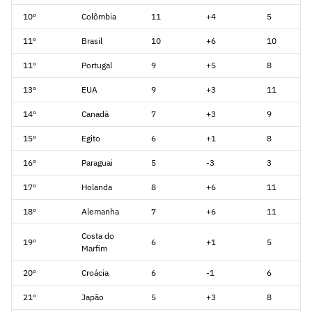
10º
Colômbia
11
+4
5
11º
Brasil
10
+6
10
11º
Portugal
9
+5
8
13º
EUA
9
+3
11
14º
Canadá
7
+3
9
15º
Egito
6
+1
8
16º
Paraguai
5
-3
3
17º
Holanda
8
+6
11
18º
Alemanha
7
+6
11
Costa do
19º
6
+1
5
Marfim
20º
Croácia
6
-1
6
21º
Japão
5
+3
8