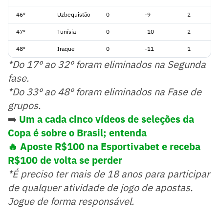
46º
Uzbequistão
0
-9
2
47º
Tunísia
0
-10
2
48º
Iraque
0
-11
1
*Do 17º ao 32º foram eliminados na Segunda
fase.
*Do 33º ao 48º foram eliminados na Fase de
grupos.
➡️
Um a cada cinco vídeos de seleções da
Copa é sobre o Brasil; entenda
🔥 Aposte R$100 na Esportivabet e receba
R$100 de volta se perder
*É preciso ter mais de 18 anos para participar
de qualquer atividade de jogo de apostas.
Jogue de forma responsável.