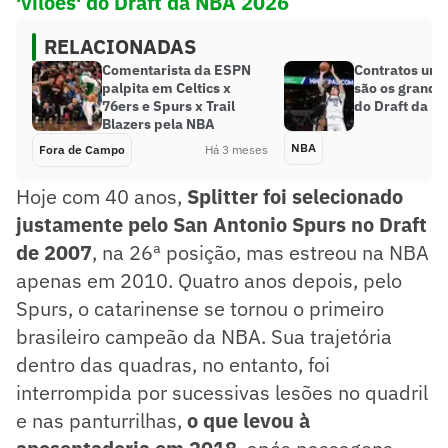
'vilões' do Draft da NBA 2026
RELACIONADAS
Comentarista da ESPN
Contratos univ
palpita em Celtics x
são os grandes
76ers e Spurs x Trail
do Draft da N
Blazers pela NBA
NBA
Fora de Campo
Há 3 meses
Hoje com 40 anos,
Splitter foi selecionado
justamente pelo San Antonio Spurs no Draft
de 2007
, na 26ª posição, mas estreou na NBA
apenas em 2010. Quatro anos depois, pelo
Spurs, o catarinense se tornou o primeiro
brasileiro campeão da NBA. Sua trajetória
dentro das quadras, no entanto, foi
interrompida por sucessivas lesões no quadril
e nas panturrilhas,
o que levou à