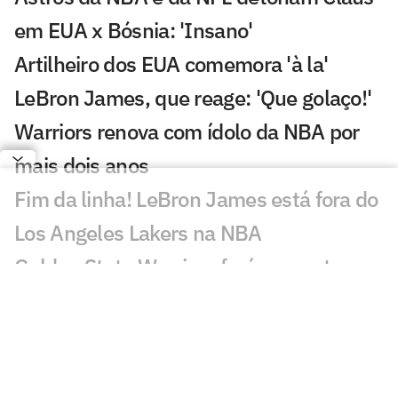
em EUA x Bósnia: 'Insano'
Artilheiro dos EUA comemora 'à la'
LeBron James, que reage: 'Que golaço!'
Warriors renova com ídolo da NBA por
mais dois anos
Fim da linha! LeBron James está fora do
Los Angeles Lakers na NBA
Golden State Warriors fará proposta a
LeBron James nesta terça (30), diz
jornalista
Amigo de Neymar e Vini Jr., astro da