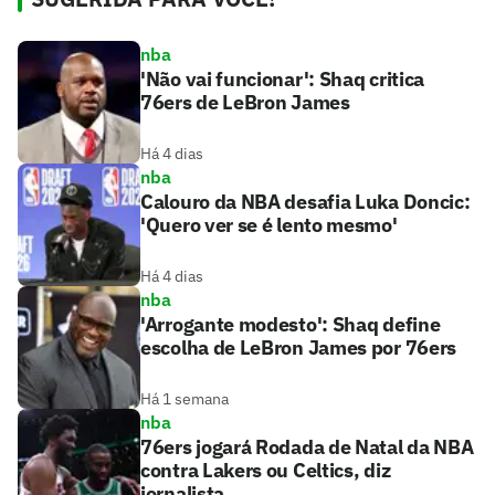
nba
'Não vai funcionar': Shaq critica
76ers de LeBron James
Há 4 dias
nba
Calouro da NBA desafia Luka Doncic:
'Quero ver se é lento mesmo'
Há 4 dias
nba
'Arrogante modesto': Shaq define
escolha de LeBron James por 76ers
Há 1 semana
nba
76ers jogará Rodada de Natal da NBA
contra Lakers ou Celtics, diz
jornalista