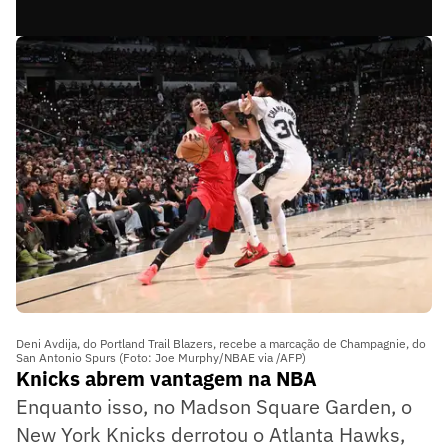
Deni Avdija, do Portland Trail Blazers, recebe a marcação de Champagnie, do
San Antonio Spurs (Foto: Joe Murphy/NBAE via /AFP)
Knicks abrem vantagem na NBA
Enquanto isso, no Madson Square Garden, o
New York Knicks derrotou o Atlanta Hawks,