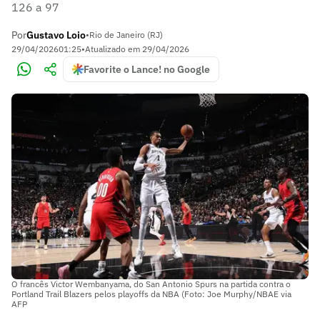
126 a 97
Por
Gustavo Loio
•
Rio de Janeiro (RJ)
29/04/2026
01:25
•
Atualizado em
29/04/2026
Favorite o Lance! no Google
O francês Victor Wembanyama, do San Antonio Spurs na partida contra o
Portland Trail Blazers pelos playoffs da NBA (Foto: Joe Murphy/NBAE via
AFP