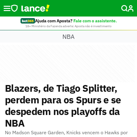
Ajuda com Aposta?
Fale com o assistente.
18+ Ministério da Fazenda adverte: Aposta não é investimento
NBA
Blazers, de Tiago Splitter,
perdem para os Spurs e se
despedem nos playoffs da
NBA
No Madson Square Garden, Knicks vencem o Hawks por