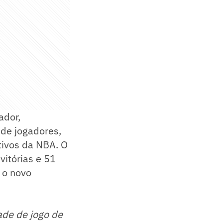
ador,
de jogadores,
tivos da NBA. O
itórias e 51
 o novo
ade de jogo de