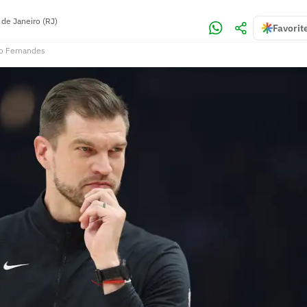
 de Janeiro (RJ)
Favorit
o Fernandes