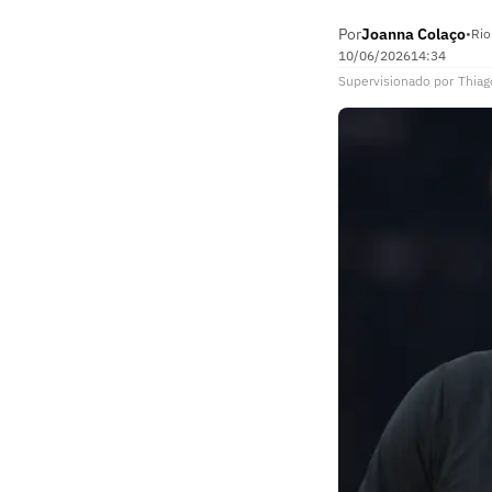
Por
Joanna Colaço
•
Rio
10/06/2026
14:34
Supervisionado
por
Thiag