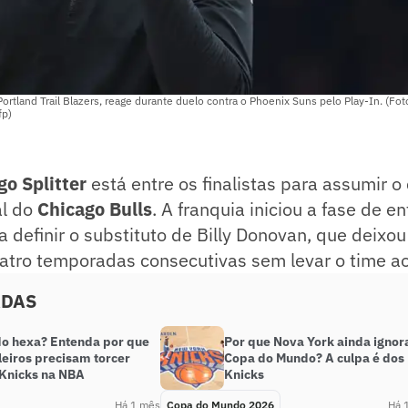
 Portland Trail Blazers, reage durante duelo contra o Phoenix Suns pelo Play-In. (Fot
fp)
go Splitter
está entre os finalistas para assumir o
al do
Chicago Bulls
. A franquia iniciou a fase de en
a definir o substituto de Billy Donovan, que deix
atro temporadas consecutivas sem levar o time ao
ADAS
 do hexa? Entenda por que
Por que Nova York ainda ignor
leiros precisam torcer
Copa do Mundo? A culpa é dos
 Knicks na NBA
Knicks
Há 1 mês
Copa do Mundo 2026
Há 