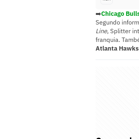
➡️
Chicago Bull
Segundo inform
Line
, Splitter 
franquia. Tamb
Atlanta Hawks