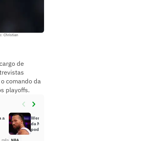
o: Christian
 cargo de
trevistas
ou o comando da
s playoffs.
a a
Wembanyama ou Brunson? Diretor
da NBA aponta as estrelas que
podem decidir o título
1 mês
NBA
Há 4 semanas