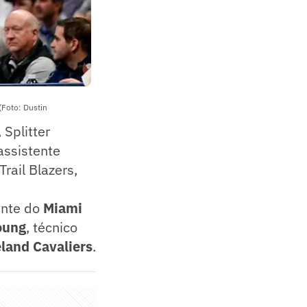
 (Foto: Dustin
Splitter
 assistente
rail Blazers,
ente do
Miami
oung
, técnico
land Cavaliers
.