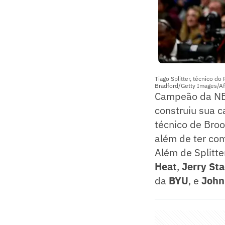
Tiago Splitter, técnico do
Bradford/Getty Images/Af
Campeão da NBA
construiu sua c
técnico de Broo
além de ter co
Além de Splitte
Heat
,
Jerry St
da
BYU
, e
John