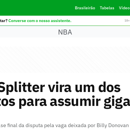
Brasileirão
Tabelas
Vídeo
tar?
Converse com o nosso assistente.
18+ 
NBA
Splitter vira um dos
tos para assumir gig
fase final da disputa pela vaga deixada por Billy Donovan