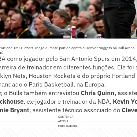
 Portland Trail Blazers, reage durante partida contra o Denver Nuggets na Ball Arena.
p)
 como jogador pelo San Antonio Spurs em 2014, 
arreira de treinador em diferentes funções. Ele foi
klyn Nets, Houston Rockets e do próprio Portland T
mandado o Paris Basketball, na Europa.
r, o Bulls também entrevistou
Chris Quinn,
assist
ackhouse
, ex-jogador e treinador da NBA,
Kevin Y
nie Bryant
, assistente técnico associado do
Cleve
CONTINUA
APÓS A
PUBLICIDADE