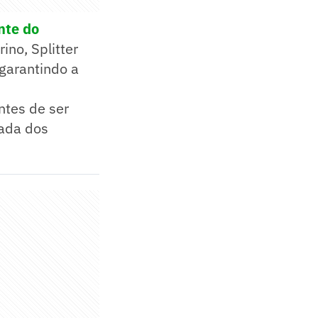
nte do
no, Splitter
garantindo a
antes de ser
dada dos