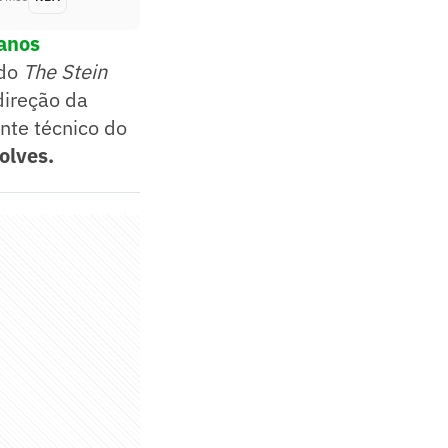
 anos
 do
The Stein
 direção da
ente técnico do
olves.