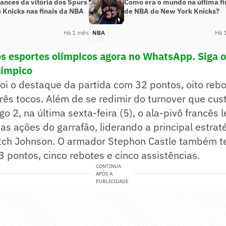
lances da vitória dos Spurs
Como era o mundo na última fi
 Knicks nas finais da NBA
de NBA do New York Knicks?
Há 1 mês
NBA
Há 
os esportes olímpicos agora no WhatsApp. Siga 
límpico
 o destaque da partida com 32 pontos, oito rebot
três tocos. Além de se redimir do turnover que cust
go 2, na última sexta-feira (5), o ala-pivô francês
as ações do garrafão, liderando a principal estrat
itch Johnson. O armador Stephon Castle também t
 pontos, cinco rebotes e cinco assistências.
CONTINUA
APÓS A
PUBLICIDADE