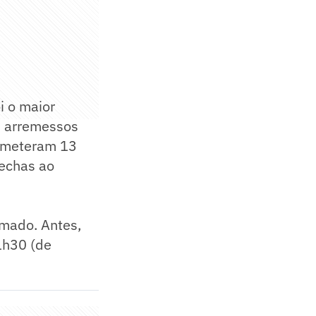
 o maior
s arremessos
cometeram 13
rechas ao
rmado. Antes,
21h30 (de