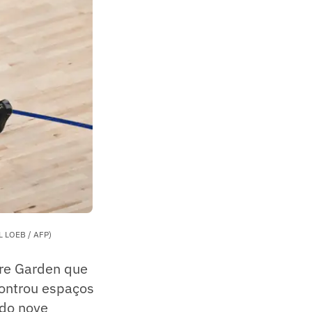
UL LOEB / AFP)
are Garden que
controu espaços
ndo nove