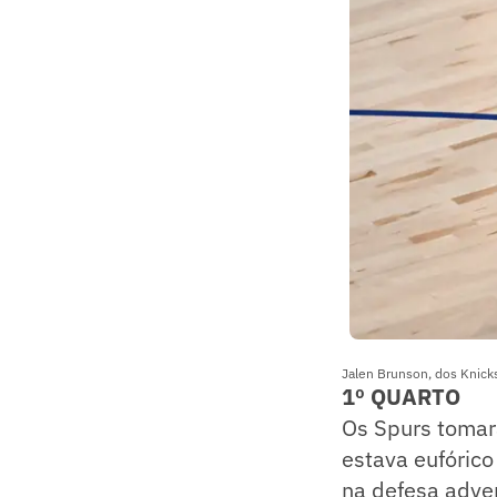
Jalen Brunson, dos Knicks
1º QUARTO
Os Spurs tomar
estava eufóric
na defesa adve