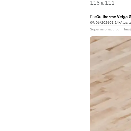
115 a 111
Por
Guilherme Veiga 
09/06/2026
01:14
•
Atuali
Supervisionado
por
Thiag