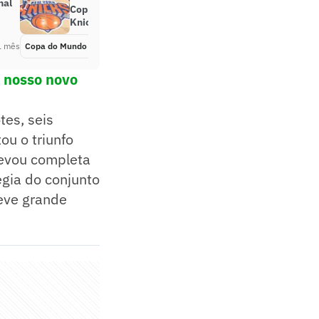
nal
Copa do Mundo? A culpa é dos
Knicks
1 mês
Copa do Mundo
Há 1 mês
o nosso novo
es, seis
ou o triunfo
 levou completa
égia do conjunto
eve grande