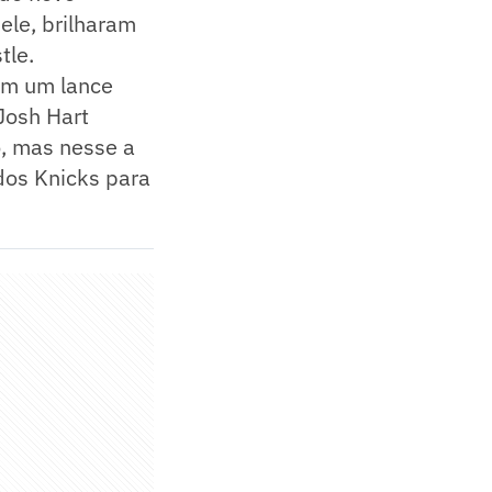
ele, brilharam
tle.
em um lance
Josh Hart
o, mas nesse a
 dos Knicks para