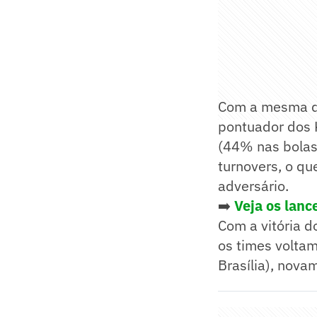
Com a mesma qu
pontuador dos 
(44% nas bolas
turnovers, o q
adversário.
➡️
Veja os lanc
Com a vitória d
os times voltam
Brasília), nov