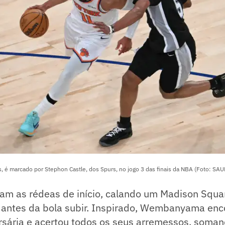
, é marcado por Stephon Castle, dos Spurs, no jogo 3 das finais da NBA (Foto: SA
am as rédeas de início, calando um Madison Squ
o antes da bola subir. Inspirado, Wembanyama en
rsária e acertou todos os seus arremessos, soma