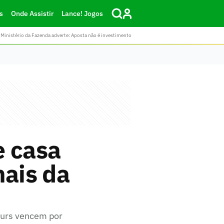
s
Onde Assistir
Lance! Jogos
Ministério da Fazenda adverte: Aposta não é investimento
e casa
nais da
urs vencem por