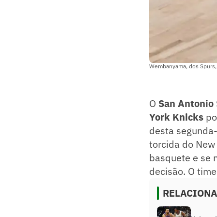
Wembanyama, dos Spurs, o
O
San Antonio
York Knicks
po
desta segunda-f
torcida do New 
basquete e se m
decisão. O time
RELACION