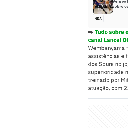
Veja os 
sobre os
NBA
➡️
Tudo sobre 
canal Lance! O
Wembanyama foi
assistências e 
dos Spurs no jo
superioridade n
treinado por M
atuação, com 23