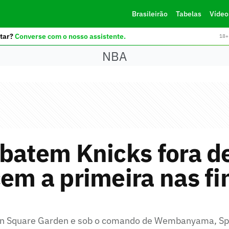
Brasileirão
Tabelas
Vídeo
tar?
Converse com o nosso assistente.
18+ 
NBA
batem Knicks fora d
em a primeira nas fi
n Square Garden e sob o comando de Wembanyama, Sp