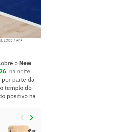
AUL LOEB / AFP)
 sobre o
New
26
, na noite
 por parte da
no templo do
do positivo na
Por que Nova York ainda ignora a