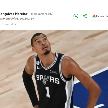
Gonçalves Moreira
•
Rio de Janeiro (RJ)
Favorit
zado em
09/06/2026
02:19
o Fernandes