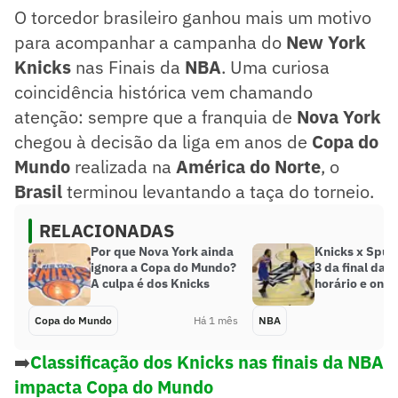
O torcedor brasileiro ganhou mais um motivo
para acompanhar a campanha do
New York
Knicks
nas Finais da
NBA
. Uma curiosa
coincidência histórica vem chamando
atenção: sempre que a franquia de
Nova York
chegou à decisão da liga em anos de
Copa do
Mundo
realizada na
América do Norte
, o
Brasil
terminou levantando a taça do torneio.
RELACIONADAS
Por que Nova York ainda
Knicks x Spurs
ignora a Copa do Mundo?
3 da final da 
A culpa é dos Knicks
horário e onde
Copa do Mundo
Há 1 mês
NBA
➡️
Classificação dos Knicks nas finais da NBA
impacta Copa do Mundo