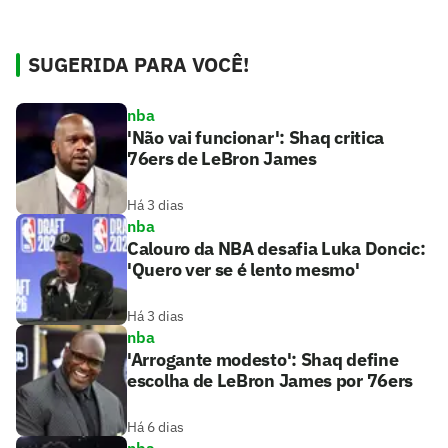
SUGERIDA PARA VOCÊ!
nba
'Não vai funcionar': Shaq critica
76ers de LeBron James
Há 3 dias
nba
Calouro da NBA desafia Luka Doncic:
'Quero ver se é lento mesmo'
Há 3 dias
nba
'Arrogante modesto': Shaq define
escolha de LeBron James por 76ers
Há 6 dias