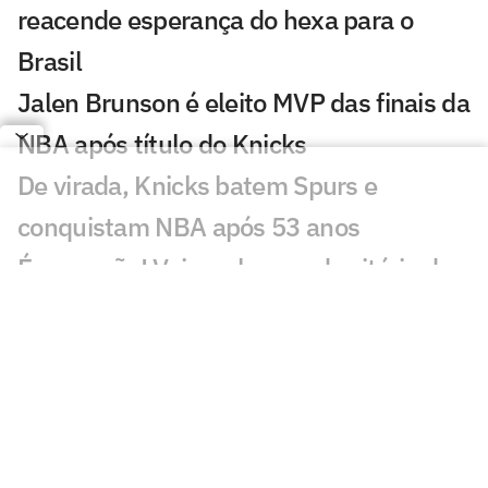
reacende esperança do hexa para o
Brasil
Jalen Brunson é eleito MVP das finais da
NBA após título do Knicks
De virada, Knicks batem Spurs e
conquistam NBA após 53 anos
É campeão! Veja os lances da vitória do
Knicks pelo título da NBA
Spurs x Knicks pelo jogo 5 das finais da
NBA; horário e onde assistir
Rômulo Mendonça se manifesta após
ser afastado pela Prime Video