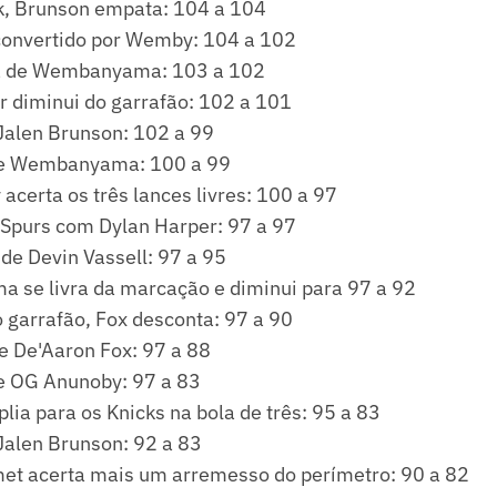
k, Brunson empata: 104 a 104
 convertido por Wemby: 104 a 102
ta de Wembanyama: 103 a 102
r diminui do garrafão: 102 a 101
Jalen Brunson: 102 a 99
de Wembanyama: 100 a 99
certa os três lances livres: 100 a 97
Spurs com Dylan Harper: 97 a 97
 de Devin Vassell: 97 a 95
se livra da marcação e diminui para 97 a 92
 garrafão, Fox desconta: 97 a 90
de De'Aaron Fox: 97 a 88
e OG Anunoby: 97 a 83
ia para os Knicks na bola de três: 95 a 83
Jalen Brunson: 92 a 83
et acerta mais um arremesso do perímetro: 90 a 82