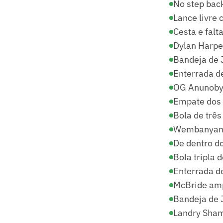
No step bac
Lance livre
Cesta e fal
Dylan Harpe
Bandeja de 
Enterrada 
OG Anunoby a
Empate dos 
Bola de três
Wembanyama 
De dentro do
Bola tripla 
Enterrada d
McBride ampl
Bandeja de 
Landry Sham