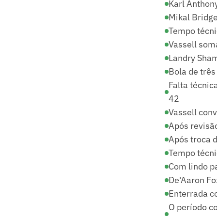
Karl Anthon
Mikal Bridg
Tempo técni
Vassell soma
Landry Shame
Bola de três
Falta técni
42
Vassell conv
Após revisão
Após troca d
Tempo técni
Com lindo p
De'Aaron Fox
Enterrada c
O período c