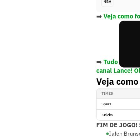
NBA
➡️
Veja como fo
➡️
Tudo sobre 
canal Lance! O
Veja como 
TIMES
Spurs
Knicks
FIM DE JOGO!
Jalen Bruns