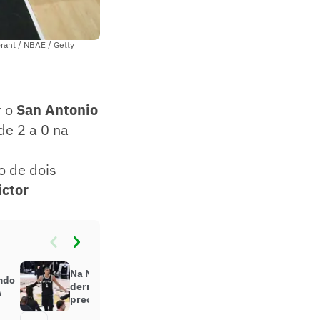
rant / NBAE / Getty
r o
San Antonio
de 2 a 0 na
o de dois
ictor
Na NBA, Wembanyama minimiza
undo
derrota dos Spurs: ‘Não estou
A
preocupado’