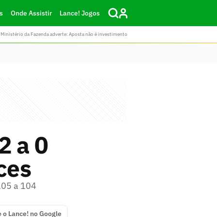
s
Onde Assistir
Lance! Jogos
Ministério da Fazenda adverte: Aposta não é investimento
2 a 0
ces
105 a 104
e o Lance! no Google