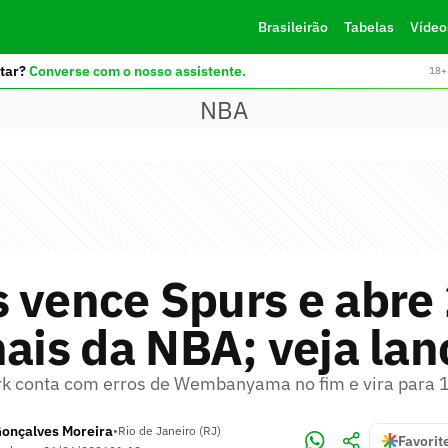
Brasileirão
Tabelas
Vídeo
tar?
Converse com o nosso assistente.
18+ 
NBA
 vence Spurs e abre 
nais da NBA; veja lan
k conta com erros de Wembanyama no fim e vira para 
Gonçalves Moreira
•
Rio de Janeiro (RJ)
Favorit