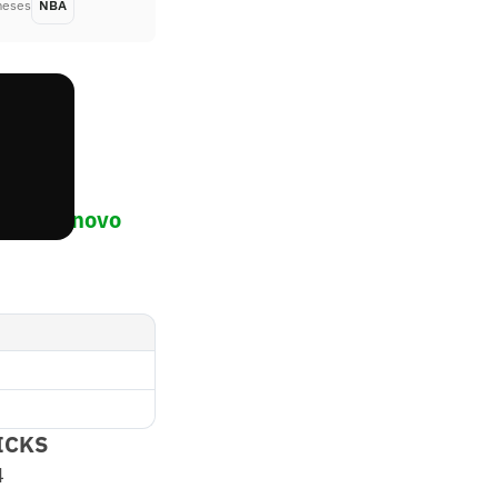
meses
NBA
Há 2 meses
o nosso novo
ICKS
4