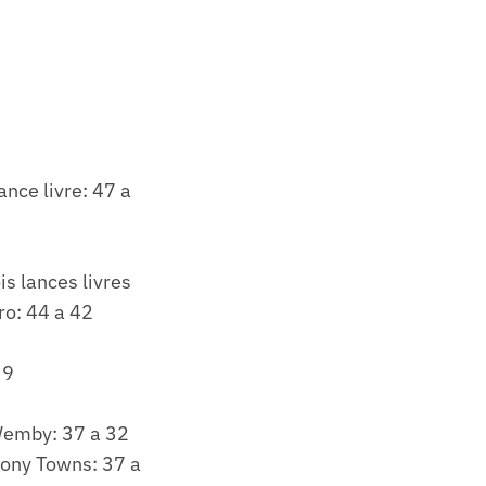
nce livre: 47 a
s lances livres
ro: 44 a 42
39
Wemby: 37 a 32
hony Towns: 37 a