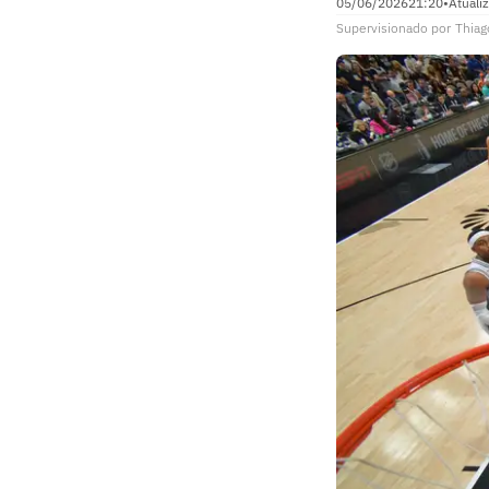
05/06/2026
21:20
•
Atuali
Supervisionado
por
Thiag