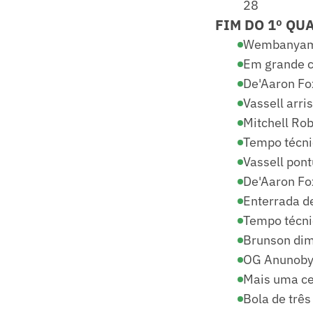
28
FIM DO 1º QU
Wembanyama 
Em grande c
De'Aaron Fo
Vassell arri
Mitchell Rob
Tempo técni
Vassell pont
De'Aaron Fo
Enterrada d
Tempo técni
Brunson dim
OG Anunoby 
Mais uma ce
Bola de três