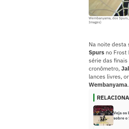
Wembanyama, dos Spurs, va
Images)
Na noite desta 
Spurs
no Frost 
série das finai
cronômetro,
Ja
lances livres, 
Wembanyama
.
RELACION
Veja os 
sobre o 