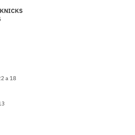
 KNICKS
5
22 a 18
13