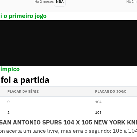
Há 2 meses
NBA
Há 2 
i o primeiro jogo
os esportes olímpicos agora no WhatsApp. Siga 
límpico
foi a partida
PLACAR DA SÉRIE
PLACAR DO JOGO
0
104
2
105
 SAN ANTONIO SPURS 104 X 105 NEW YORK KN
on acerta um lance livre, mas erra o segundo: 105 a 10