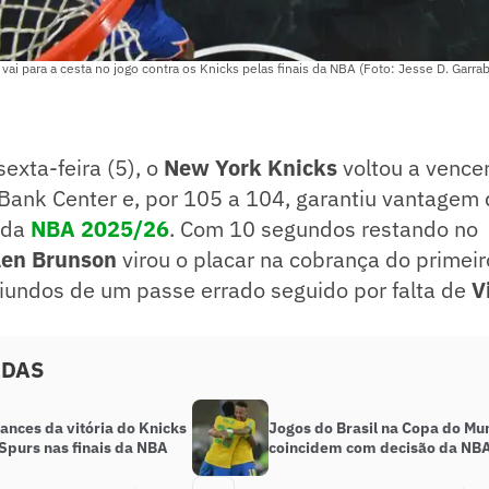
i para a cesta no jogo contra os Knicks pelas finais da NBA (Foto: Jesse D. Garrab
sexta-feira (5), o
New York Knicks
voltou a vence
Bank Center e, por 105 a 104, garantiu vantagem 
s da
NBA 2025/26
. Com 10 segundos restando no
len Brunson
virou o placar na cobrança do primeir
oriundos de um passe errado seguido por falta de
V
ADAS
lances da vitória do Knicks
Jogos do Brasil na Copa do M
Spurs nas finais da NBA
coincidem com decisão da NB