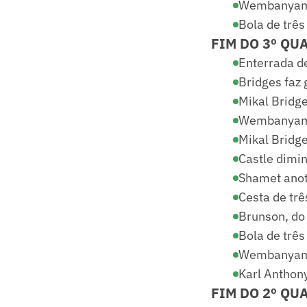
Wembanyama
Bola de trê
FIM DO 3º QU
Enterrada de
Bridges faz 
Mikal Bridge
Wembanyama
Mikal Bridge
Castle dimin
Shamet anot
Cesta de trê
Brunson, do
Bola de trê
Wembanyama 
Karl Anthon
FIM DO 2º QU