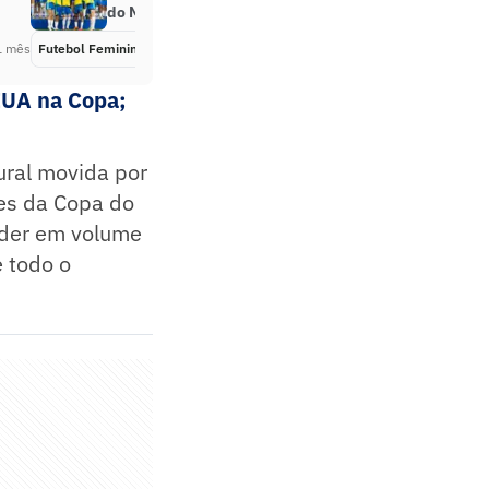
do Mundo de 2027
1 mês
Futebol Feminino
Há 4 semanas
EUA na Copa;
ural movida por
es da Copa do
líder em volume
 todo o