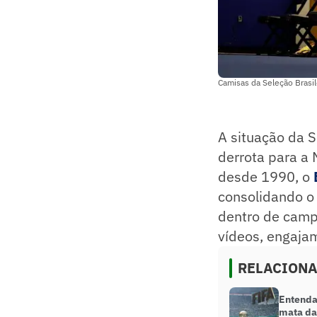
Camisas da Seleção Brasil
A situação da S
derrota para a 
desde 1990, o
consolidando o
dentro de camp
vídeos, engajam
RELACION
Entenda
mata da