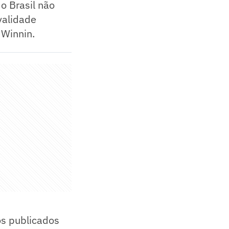
o Brasil não
validade
 Winnin.
os publicados