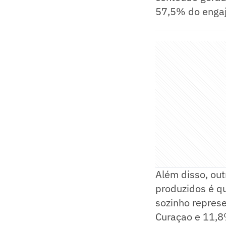
57,5% do engaj
Além disso, ou
produzidos é que
sozinho repres
Curaçao e 11,8%