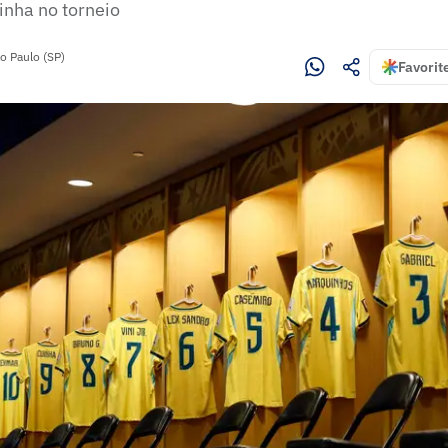
inha no torneio
o Paulo (SP)
Favorit