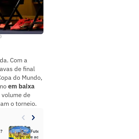
)
ada. Com a
avas de final
Copa do Mundo,
smo
em baixa
m volume de
am o torneio.
a?
Futebol feminino amplia cobertura
e acelera preparação para a Copa