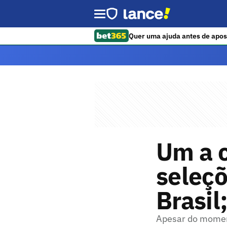
Quer uma ajuda antes de apos
Um a c
seleçõ
Brasil
Apesar do moment