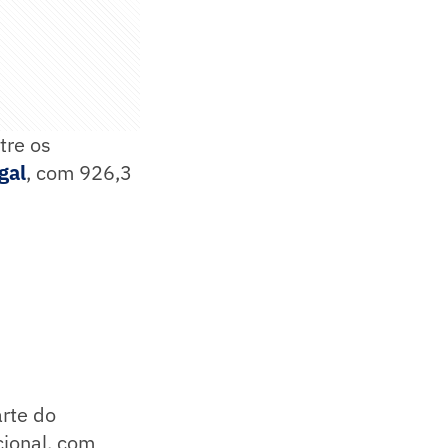
tre os
gal
, com 926,3
rte do
cional, com