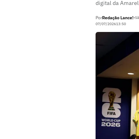
digital da Amarel
Por
Redação Lance!
•
Sã
07/07/2026
13:50