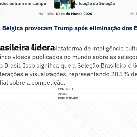
ades entram em campo
situação da Seleção
6
Há 1 mês
Copa do Mundo 2026
Há 
 Bélgica provocam Trump após eliminação dos 
asileira lidera
mento da Winnin, plataforma de inteligência cult
cinco vídeos publicados no mundo sobre as seleçõ
 Brasil. Isso significa que a Seleção Brasileira é 
terações e visualizações, representando 20,1% de
ial sobre a competição.
CONTINUA
APÓS A
PUBLICIDADE