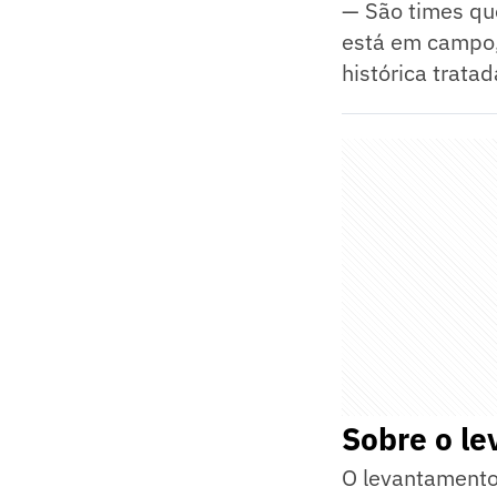
— São times que
está em campo, 
histórica trat
Sobre o l
O levantamento 