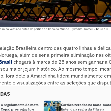
eira no vestiário antes da partida de Copa do Mundo - (Crédito: Rafael Ribeiro / CBF
eleção Brasileira dentro das quatro linhas é delic
Noruega, além de ser a primeira eliminação nas oit
Brasil
chegará à marca de 28 anos sem ganhar a 
 seu maior jejum histórico. Ao mesmo tempo, me
o, fora dele a Amarelinha lidera mundialmente e
ento e visualizações entre as seleções que disput
ADAS
 o regulamento do mata-
Cartões zerados no mata-mat
 Copa; prorrogação e
Entenda a regra da Fifa e a