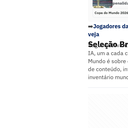
penalid
Copa do Mundo 202
➡️
Jogadores da
veja
Seleção Br
Segundo levanta
IA, um a cada 
Mundo é sobre o
de conteúdo, in
inventário mund