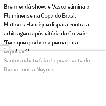
Brenner dá show, e Vasco elimina o
Fluminense na Copa do Brasil
Matheus Henrique dispara contra a
arbitragem após vitória do Cruzeiro:
'Tem que quebrar a perna para
expulsar?'
Santos rebate fala do presidente do
Remo contra Neymar
Artur Jorge vê Cruzeiro 'dominante'
contra a Chapecoense
Flamengo x Palmeiras: BAP detalha
divergências com Leila e fala sobre