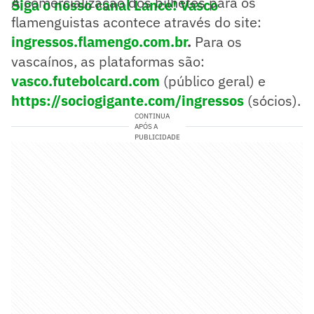
A comercialização dos bilhetes para os
Siga o nosso canal Lance! Vasco
flamenguistas acontece através do site:
ingressos.flamengo.com.br
.
Para os
vascaínos, as plataformas são:
vasco.futebolcard.com
(público geral) e
https://sociogig
ante.com/ingressos
(sócios).
CONTINUA
APÓS A
PUBLICIDADE