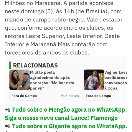
Milhões no Maracanã. A partida acontece
neste domingo (3), às 16h (de Brasília), com
mando de campo rubro-negro. Vale destacar
que, conforme acordo entre os clubes, os
setores Leste Superior, Leste Inferior, Oeste
Inferior e Maracanã Mais contarão com
torcedores de ambos os clubes.
RELACIONADAS
Militão posta
Vagner Love r
agradecimento após
bastidores e 
operação: ‘Melhor está
convocação de
por vir’
à Copa
Fora de Campo
Há 3 meses
Fora de Campo
📲
Tudo sobre o Mengão agora no WhatsApp.
Siga o nosso novo canal Lance! Flamengo
📲
Tudo sobre o Gigante agora no WhatsApp.