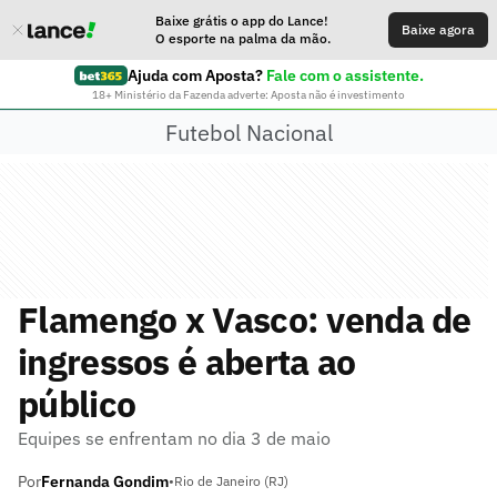
Baixe grátis o app do Lance!
Baixe agora
O esporte na palma da mão.
Ajuda com Aposta?
Fale com o assistente.
18+ Ministério da Fazenda adverte: Aposta não é investimento
Futebol Nacional
Flamengo x Vasco: venda de
ingressos é aberta ao
público
Equipes se enfrentam no dia 3 de maio
Por
Fernanda Gondim
•
Rio de Janeiro (RJ)