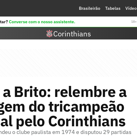
Brasileirão
Tabelas
Vídeo
tar?
Converse com o nosso assistente.
18+ 
Corinthians
a Brito: relembre a
gem do tricampeão
al pelo Corinthians
ndeu o clube paulista em 1974 e disputou 29 partidas