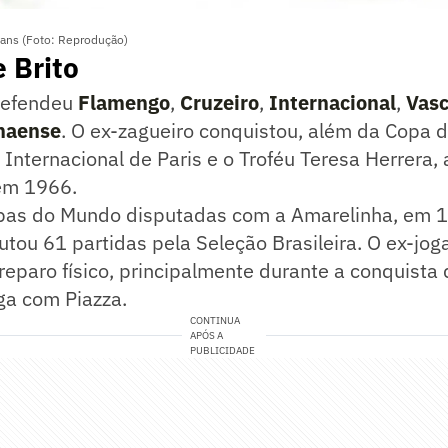
ians (Foto: Reprodução)
e Brito
defendeu
Flamengo
,
Cruzeiro
,
Internacional
,
Vas
anaense
. O ex-zagueiro conquistou, além da Copa
 Internacional de Paris e o Troféu Teresa Herrera,
em 1966.
as do Mundo disputadas com a Amarelinha, em 1
putou 61 partidas pela Seleção Brasileira. O ex-jog
reparo físico, principalmente durante a conquista 
ga com Piazza.
CONTINUA
APÓS A
PUBLICIDADE