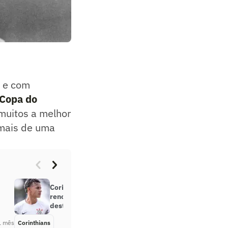
e com
Copa do
muitos a melhor
r mais de uma
Corinthians acelera tratativas para
renovar com Gui Amorim,
destaque da base
1 mês
Corinthians
Há 1 mês