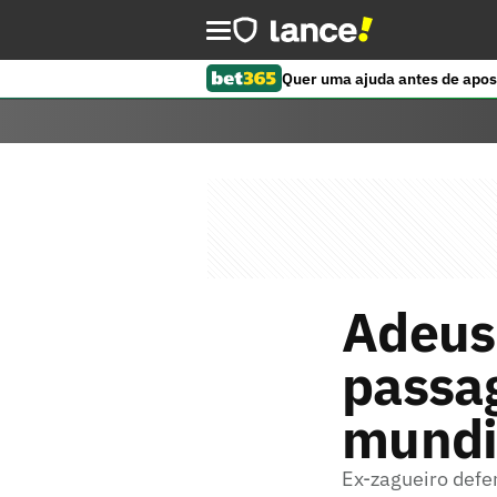
Quer uma ajuda antes de apos
Adeus 
passa
mundi
Ex-zagueiro defe