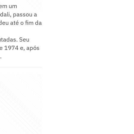
, em um
 dali, passou a
eu até o fim da
utadas. Seu
de 1974 e, após
.