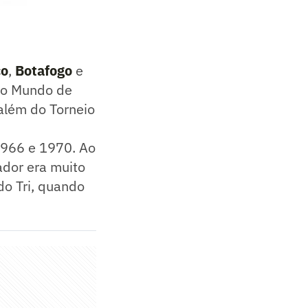
co
,
Botafogo
e
 do Mundo de
 além do Torneio
966 e 1970. Ao
ador era muito
do Tri, quando