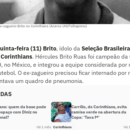
ex-zagueiro Brito no Corinthians (Acervo UH/Folhapress)
inta-feira (11) Brito
, ídolo da
Seleção Brasileira
o
Corinthians
. Hércules Brito Ruas foi campeão da
 no México, e integrou a equipe considerada por 
futebol. O ex-zagueiro precisou ficar internado po
ntava um quadro de pneumonia.
ADAS
ians: quem da base pode
Carrillo, do Corinthians, evita
espaço com Diniz no
camisa verde na abertura da
onal?
Copa: ‘Tava f*’
Há 1 mês
Corinthians
Há 