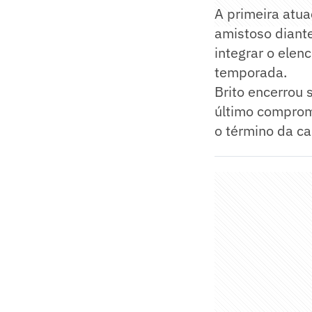
A primeira atu
amistoso diante
integrar o elen
temporada.
Brito encerrou 
último compromi
o término da c