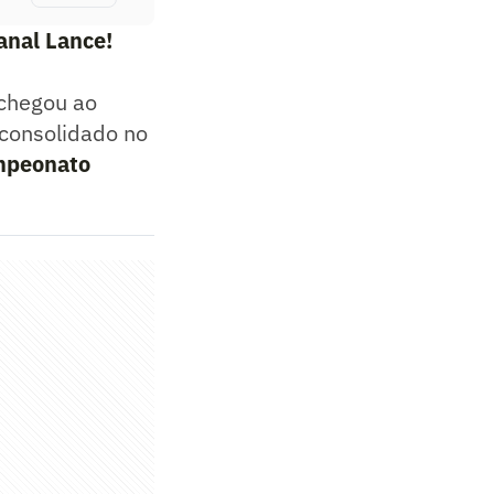
anal Lance!
 chegou ao
á consolidado no
peonato