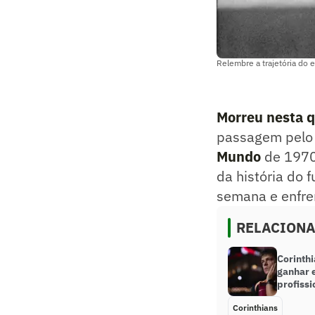
Relembre a trajetória do 
Morreu nesta qu
passagem pel
Mundo
de 1970,
da história do 
semana e enfre
RELACION
Corinth
ganhar 
profissi
Corinthians