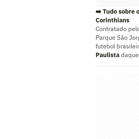
➡️ Tudo sobre 
Corinthians
Contratado pel
Parque São Jo
futebol brasile
Paulista
daquel