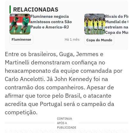
RELACIONADAS
Fluminense negocia
Rivais do Flu
amistosos contra São
Mundial de Cl
Paulo e America-RJ
estreiam na a
Copa do Mund
Fluminense
Há 1 mês
Copa do Mundo
Entre os brasileiros, Guga, Jemmes e
Martinelli demonstraram confiança no
hexacampeonato da equipe comandada por
Carlo Ancelotti. Já John Kennedy foi na
contramão dos companheiros. Apesar de
afirmar que torce pelo Brasil, o atacante
acredita que Portugal será o campeão da
competição.
CONTINUA
APÓS A
PUBLICIDADE