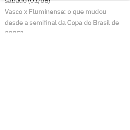
sábado (01/08)
Vasco x Fluminense: o que mudou
desde a semifinal da Copa do Brasil de
2025?
Caminhos distintos: Vasco teve três
técnicos, enquanto Fluminense mantém
Zubeldía
Vidente crava resultado de Vasco x
Fluminense na Copa do Brasil
Fluminense x Vasco na Copa do Brasil:
retrospecto e estatísticas
Zinho aponta favorito em Vasco x