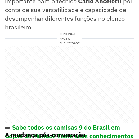
importante para o técnico
Carlo Ancelotti
por
conta de sua versatilidade e capacidade de
desempenhar diferentes funções no elenco
brasileiro.
CONTINUA
APÓS A
PUBLICIDADE
➡️
Sabe todos os camisas 9 do Brasil em
A mudança pós-convocação
Copas do Mundo? Teste seus conhecimentos