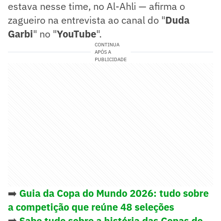
estava nesse time, no Al-Ahli — afirma o
zagueiro na entrevista ao canal do "
Duda
Garbi
" no "
YouTube
".
CONTINUA
APÓS A
PUBLICIDADE
➡️
Guia da Copa do Mundo 2026: tudo sobre
a competição que reúne 48 seleções
➡️
Sabe tudo sobre a história das Copas do