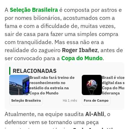
A
Seleção Brasileira
é composta por astros e
por nomes bilionários, acostumados com a
fama e com a dificuldade de, muitas vezes,
sair de casa para fazer uma simples compra
com tranquilidade. Mas essa não era a
realidade do zagueiro
Roger Ibañez
, antes de
ser convocado para a
Copa do Mundo
.
RELACIONADAS
Brasil não fará treino de
Brasil é vice 
reconhecimento no
digital das se
estádio da estreia na
Copa do Mundo
Copa do Mundo
liderança
Seleção Brasileira
Há 1 mês
Fora de Campo
Atualmente, na equipe saudita
Al-Ahli
, o
defensor vem se tornando uma peça