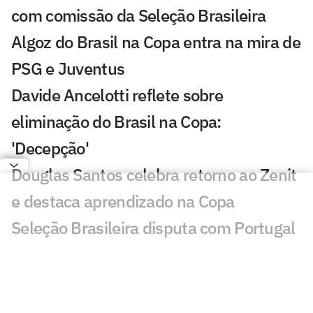
com comissão da Seleção Brasileira
Algoz do Brasil na Copa entra na mira de
PSG e Juventus
Davide Ancelotti reflete sobre
eliminação do Brasil na Copa:
'Decepção'
Douglas Santos celebra retorno ao Zenit
e destaca aprendizado na Copa
Seleção Brasileira disputa com Portugal
o futuro de promessa do Bayern
Lúcio de Castro: 'Eu peço um minuto de
silêncio'