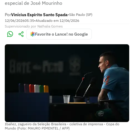
especial de José Mourinho
Por
Vinícius Espirito Santo Spada
•
São Paulo (SP)
12/06/2026
05:35
•
Atualizado em
12/06/2026
Supervisionado
por
Nathalia Gomes
Favorite o Lance! no Google
Ibañez, zagueiro da Seleção Brasileira - coletiva de imprensa - Copa do
Mundo (Foto: MAURO PIMENTEL / AFP)