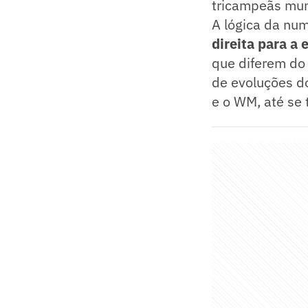
tricampeãs mun
A lógica da nu
direita para a 
que diferem do
de evoluções d
e o WM, até se