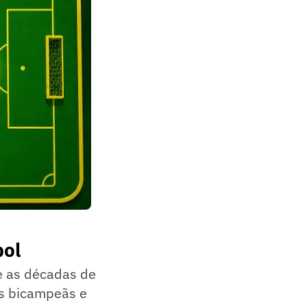
bol
re as décadas de
s bicampeãs e