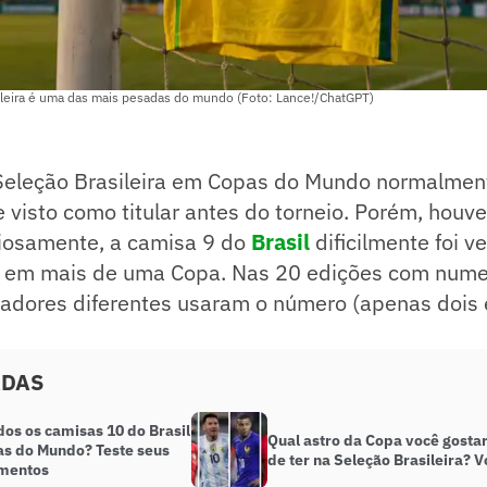
ileira é uma das mais pesadas do mundo (Foto: Lance!/ChatGPT)
Seleção Brasileira em Copas do Mundo normalmen
 visto como titular antes do torneio. Porém, houv
riosamente, a camisa 9 do
Brasil
dificilmente foi v
 em mais de uma Copa. Nas 20 edições com nume
gadores diferentes usaram o número (apenas dois
ADAS
os os camisas 10 do Brasil
Qual astro da Copa você gostar
s do Mundo? Teste seus
de ter na Seleção Brasileira? V
mentos