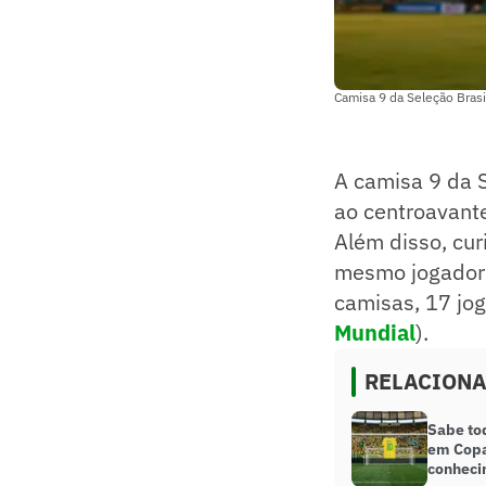
Camisa 9 da Seleção Bras
A camisa 9 da 
ao centroavante
Além disso, cu
mesmo jogador
camisas, 17 jo
Mundial
).
RELACION
Sabe tod
em Copa
conheci