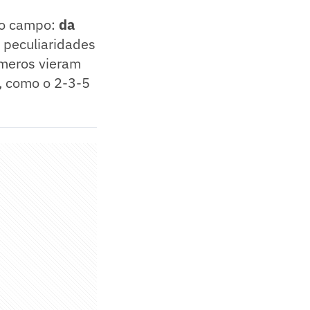
no campo:
da
 peculiaridades
úmeros vieram
, como o 2-3-5