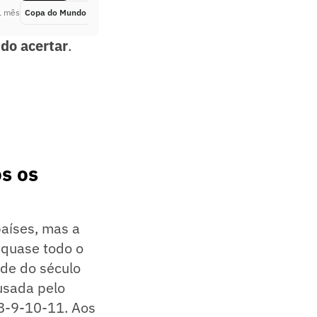
1 mês
Copa do Mundo
Há 1 mês
do acertar
.
s os
países, mas a
 quase todo o
de do século
 usada pelo
-8-9-10-11. Aos