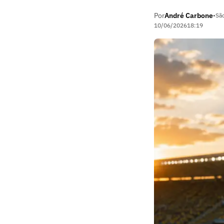
Por
André Carbone
•
São
10/06/2026
18:19