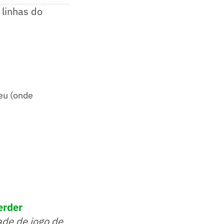
linhas do
peu (onde
erder
ade de jogo de