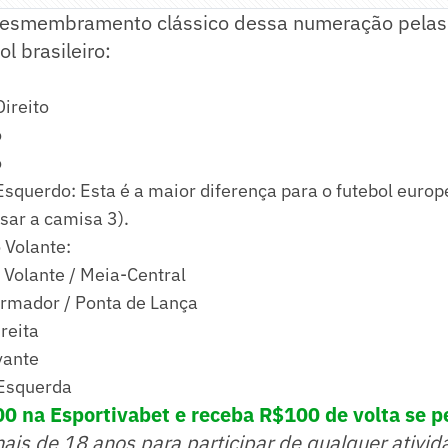
desmembramento clássico dessa numeração pelas 
l brasileiro:
Direito
o
o
Esquerdo: Esta é a maior diferença para o futebol euro
ar a camisa 3).
 Volante:
 Volante / Meia-Central
rmador / Ponta de Lança
reita
vante
Esquerda
0 na Esportivabet e receba R$100 de volta se p
mais de 18 anos para participar de qualquer ativid