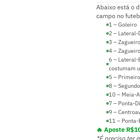
Abaixo está o 
campo no futebo
1 – Goleiro
2 – Lateral-
3 – Zagueir
4 – Zagueir
6 – Lateral-
costumam us
5 – Primeiro
8 – Segundo
10 – Meia-A
7 – Ponta-Di
9 – Centroa
11 – Ponta-
🔥 Aposte R$10
*É preciso ter 