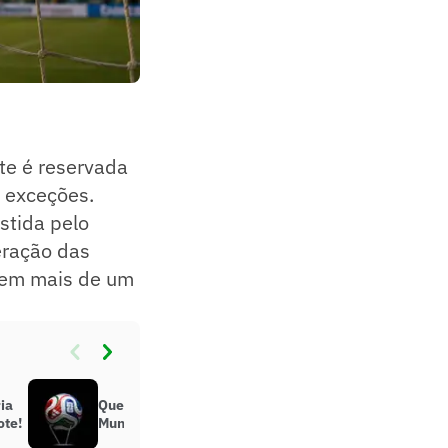
te é reservada
e exceções.
estida pelo
ração das
 em mais de um
ia
Quem será o artilheiro da Copa do
ote!
Mundo? Vote