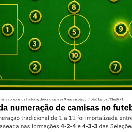
ais comuns da história, deixa o camisa 9 mais isolado (Foto: Lance!/ChatGPT)
 da numeração de camisas no fute
meração tradicional de 1 a 11 foi imortalizada ent
baseada nas formações
4-2-4
e
4-3-3
das Seleçõe