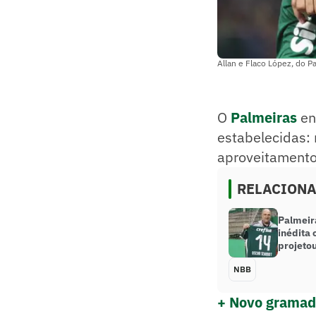
Allan e Flaco López, do P
O
Palmeiras
en
estabelecidas: 
aproveitamento 
RELACION
Palmeira
inédita
projeto
NBB
+ Novo gramado