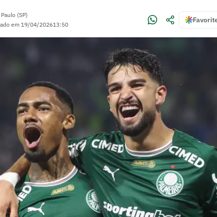
 Paulo (SP)
Favorit
zado em
19/04/2026
13:50