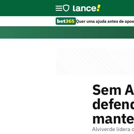
Quer uma ajuda antes de apos
Sem Ab
defend
mante
Alviverde lidera 