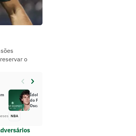
ssões
reservar o
em
Ídolo do basquete usa postagem
do Palmeiras para se despedir de
Oscar Schmidt
meses
NBA
Há 3 meses
adversários