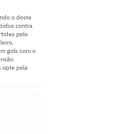
uindo o deste
bidos contra
rtidas pelo
eiro.
em gols com o
ensão
 opte pela