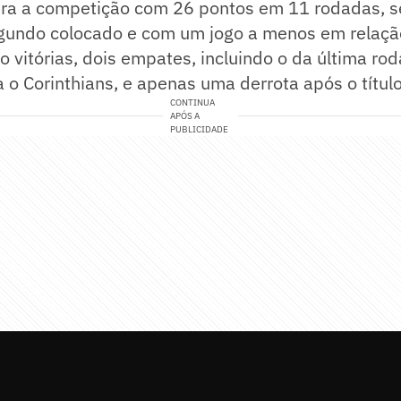
dera a competição com 26 pontos em 11 rodadas, s
gundo colocado e com um jogo a menos em relação
to vitórias, dois empates, incluindo o da última ro
a o Corinthians, e apenas uma derrota após o títul
CONTINUA
APÓS A
PUBLICIDADE