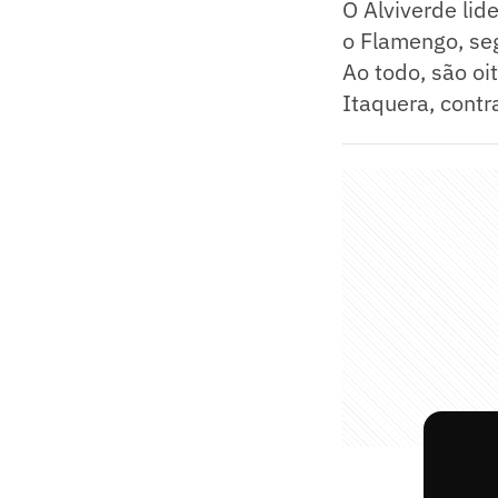
O Alviverde li
o Flamengo, se
Ao todo, são oi
Itaquera, contr