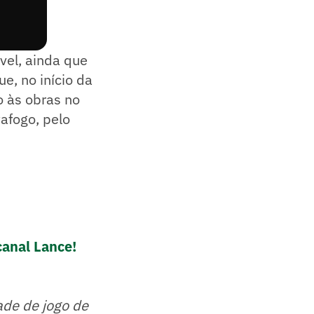
vel, ainda que
e, no início da
o às obras no
afogo, pelo
canal Lance!
ade de jogo de