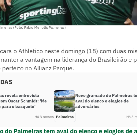
almeiras (Foto: Fabio Menotti/Palmeiras)
cara o Athletico neste domingo (18) com duas mi
manter a vantagem na liderança do Brasileirão e p
perfeito no Allianz Parque.
ADAS
s revela entrevista
Novo gramado do Palmeiras t
 com Oscar Schmidt: ‘Me
aval do elenco e elogios de
u para o basquete’
adversários
Há 3 meses
Palmeiras
Há 3 
 do Palmeiras tem aval do elenco e elogios de 