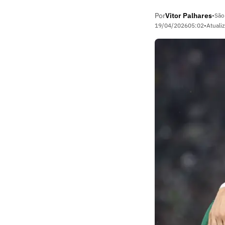
Por
Vitor Palhares
•
São
19/04/2026
05:02
•
Atuali