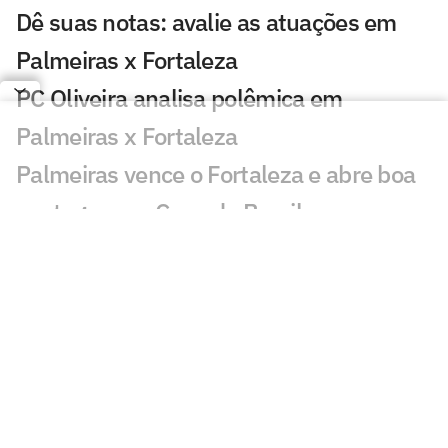
Dê suas notas: avalie as atuações em
Palmeiras x Fortaleza
PC Oliveira analisa polêmica em
Palmeiras x Fortaleza
Palmeiras vence o Fortaleza e abre boa
vantagem na Copa do Brasil
Atuação de Arias em Palmeiras x
Fortaleza ganha destaque: 'Barbaridade'
Maurício chama atenção em Palmeiras x
Fortaleza: 'Que fase'
Veja gols em Palmeiras x Fortaleza:
Maurício, Arias e Flaco marcam