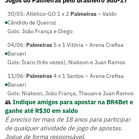
Jogos do Palmeiras pelo Brasileiro Sub-17
30/05: Atlético-GO 1 x 2
Palmeiras
– Valdir
Cândido de Queiroz
Gols: João França e Diego
04/06:
Palmeiras
5 x 1 Vitória – Arena Crefisa
Barueri
Gols: Ícaro (três vezes), Niakson e Juan Ramos
11/06:
Palmeiras
4 x 1 Santos – Arena Crefisa
Barueri
Gols: Niakson, João França, Thauan e Juan Ramos
👥
Indique amigos para apostar na BR4Bet e
ganhe até R$30 em saldo
É preciso ter mais de 18 anos para participar
de qualquer atividade de jogo de apostas.
Jogue de forma responsável
.