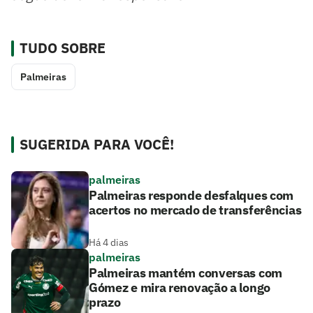
TUDO SOBRE
Palmeiras
SUGERIDA PARA VOCÊ!
palmeiras
Palmeiras responde desfalques com
acertos no mercado de transferências
Há 4 dias
palmeiras
Palmeiras mantém conversas com
Gómez e mira renovação a longo
prazo