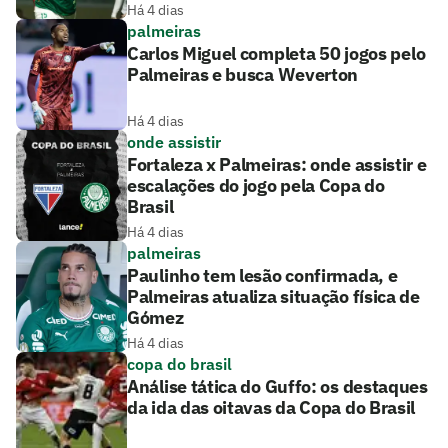
Há 4 dias
palmeiras
Carlos Miguel completa 50 jogos pelo
Palmeiras e busca Weverton
Há 4 dias
onde assistir
Fortaleza x Palmeiras: onde assistir e
escalações do jogo pela Copa do
Brasil
Há 4 dias
palmeiras
Paulinho tem lesão confirmada, e
Palmeiras atualiza situação física de
Gómez
Há 4 dias
copa do brasil
Análise tática do Guffo: os destaques
da ida das oitavas da Copa do Brasil