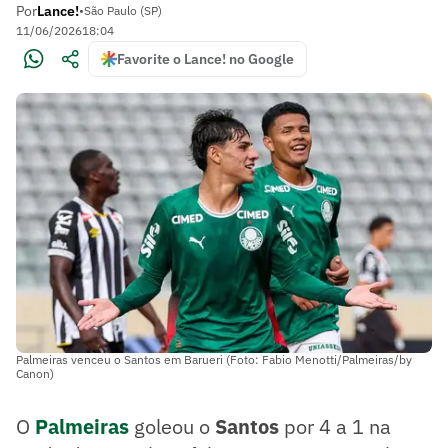
Por
Lance!
•
São Paulo (SP)
11/06/2026
18:04
Favorite o Lance! no Google
Palmeiras venceu o Santos em Barueri (Foto: Fabio Menotti/Palmeiras/by
Canon)
O
Palmeiras
goleou o
Santos
por 4 a 1 na