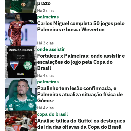
prazo
Há 3 dias
palmeiras
Carlos Miguel completa 50 jogos pelo
Palmeiras e busca Weverton
Há 3 dias
onde assistir
Fortaleza x Palmeiras: onde assistir e
escalações do jogo pela Copa do
Brasil
Há 4 dias
palmeiras
Paulinho tem lesão confirmada, e
Palmeiras atualiza situação física de
Gómez
Há 4 dias
copa do brasil
Análise tática do Guffo: os destaques
da ida das oitavas da Copa do Brasil