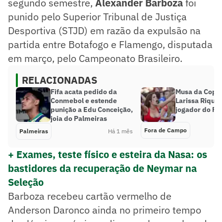
segundo semestre,
Alexander Barboza
foi
punido pelo Superior Tribunal de Justiça
Desportiva (STJD) em razão da expulsão na
partida entre Botafogo e Flamengo, disputada
em março, pelo Campeonato Brasileiro.
RELACIONADAS
Fifa acata pedido da
Musa da Copa 
Conmebol e estende
Larissa Rique
punição a Edu Conceição,
jogador do Pa
joia do Palmeiras
Fora de Campo
Palmeiras
Há 1 mês
+ Exames, teste físico e esteira da Nasa: os
bastidores da recuperação de Neymar na
Seleção
Barboza recebeu cartão vermelho de
Anderson Daronco ainda no primeiro tempo