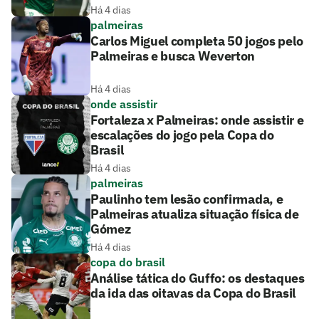
Há 4 dias
palmeiras
Carlos Miguel completa 50 jogos pelo
Palmeiras e busca Weverton
Há 4 dias
onde assistir
Fortaleza x Palmeiras: onde assistir e
escalações do jogo pela Copa do
Brasil
Há 4 dias
palmeiras
Paulinho tem lesão confirmada, e
Palmeiras atualiza situação física de
Gómez
Há 4 dias
copa do brasil
Análise tática do Guffo: os destaques
da ida das oitavas da Copa do Brasil