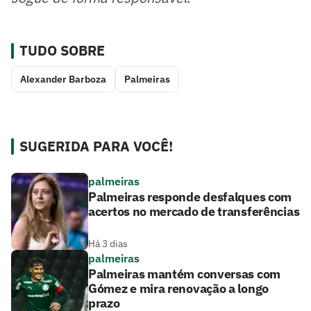
TUDO SOBRE
Alexander Barboza
Palmeiras
SUGERIDA PARA VOCÊ!
palmeiras
Palmeiras responde desfalques com
acertos no mercado de transferências
Há 3 dias
palmeiras
Palmeiras mantém conversas com
Gómez e mira renovação a longo
prazo