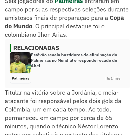
Seis jogadores do
Palmeiras
entraram em
campo por suas respectivas seleções durante
amistosos finais de preparação para a
Copa
do Mundo
. O principal destaque foi o
colombiano Jhon Arias.
RELACIONADAS
Estêvão revela bastidores de eliminação do
Palmeiras no Mundial e responde recado de
Abel
Palmeiras
Há 1 mês
Titular na vitória sobre a Jordânia, o meia-
atacante foi responsável pelos dois gols da
Colômbia, um em cada tempo. Ao todo,
permaneceu em campo por cerca de 65
minutos, quando o técnico Néstor Lorenzo
optou por substituir o restante dos titulares.