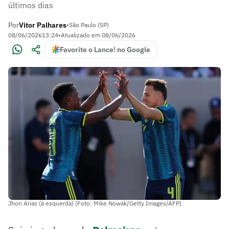
últimos dias
Por
Vitor Palhares
•
São Paulo (SP)
08/06/2026
13:24
•
Atualizado em
08/06/2026
Favorite o Lance! no Google
Jhon Arias (à esquerda) (Foto: Mike Nowak/Getty Images/AFP)