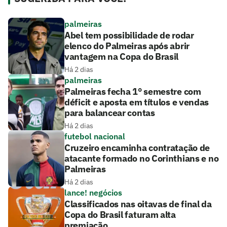
palmeiras
Abel tem possibilidade de rodar
elenco do Palmeiras após abrir
vantagem na Copa do Brasil
Há 2 dias
palmeiras
Palmeiras fecha 1° semestre com
déficit e aposta em títulos e vendas
para balancear contas
Há 2 dias
futebol nacional
Cruzeiro encaminha contratação de
atacante formado no Corinthians e no
Palmeiras
Há 2 dias
lance! negócios
Classificados nas oitavas de final da
Copa do Brasil faturam alta
premiação