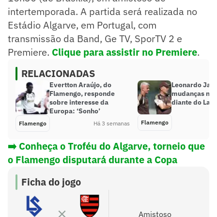
intertemporada. A partida será realizada no
Estádio Algarve, em Portugal, com
transmissão da Band, Ge TV, SporTV 2 e
Premiere.
Clique para assistir no Premiere
.
RELACIONADAS
Evertton Araújo, do
Leonardo Jard
Flamengo, responde
mudanças no 
sobre interesse da
diante do Lau
Europa: ‘Sonho’
Flamengo
Flamengo
Há 3 semanas
➡️ Conheça o Troféu do Algarve, torneio que
o Flamengo disputará durante a Copa
Ficha do jogo
Amistoso