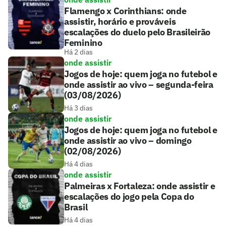
Flamengo x Corinthians: onde
assistir, horário e prováveis
escalações do duelo pelo Brasileirão
Feminino
Há 2 dias
onde assistir
Jogos de hoje: quem joga no futebol e
onde assistir ao vivo – segunda-feira
(03/08/2026)
Há 3 dias
onde assistir
Jogos de hoje: quem joga no futebol e
onde assistir ao vivo – domingo
(02/08/2026)
Há 4 dias
onde assistir
Palmeiras x Fortaleza: onde assistir e
escalações do jogo pela Copa do
Brasil
Há 4 dias