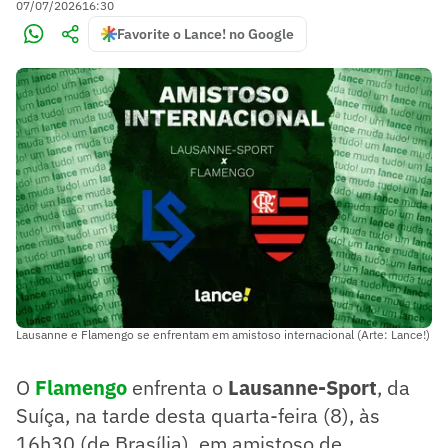
07/07/2026
16:30
Favorite o Lance! no Google
Lausanne e Flamengo se enfrentam em amistoso internacional (Arte: Lance!)
O
Flamengo
enfrenta o
Lausanne-Sport
, da
Suíça, na tarde desta quarta-feira (8), às
16h30 (de Brasília), em amistoso de