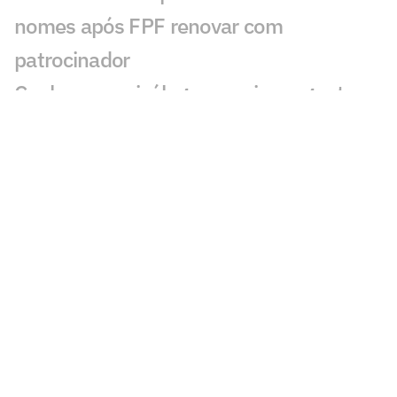
nomes após FPF renovar com
patrocinador
Conheça a psicóloga que virou agente
Fifa e criou método próprio na Left
Sports Women
Fifa divulga música oficial da Copa do
Mundo Feminina Sub-20 2026; veja
grupos do torneio
Jogos de hoje: quem joga no futebol e
onde assistir ao vivo – segunda
(27/07/2026)
Camila Silva projeta 'realidade diferente'