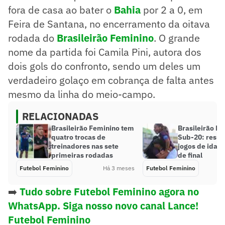
fora de casa ao bater o
Bahia
por 2 a 0, em
Feira de Santana, no encerramento da oitava
rodada do
Brasileirão Feminino
. O grande
nome da partida foi Camila Pini, autora dos
dois gols do confronto, sendo um deles um
verdadeiro golaço em cobrança de falta antes
mesmo da linha do meio-campo.
RELACIONADAS
Brasileirão Feminino tem
Brasileirão F
quatro trocas de
Sub-20: resul
treinadores nas sete
jogos de ida d
primeiras rodadas
de final
Futebol Feminino
Há 3 meses
Futebol Feminino
➡️
Tudo sobre Futebol Feminino agora no
WhatsApp. Siga nosso novo canal Lance!
Futebol Feminino