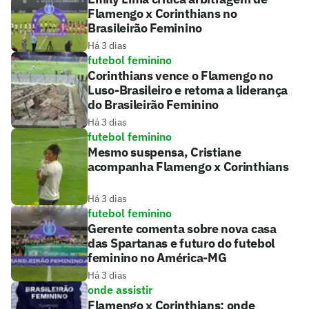
Flamengo x Corinthians no
Brasileirão Feminino
Há 3 dias
futebol feminino
Corinthians vence o Flamengo no
Luso-Brasileiro e retoma a liderança
do Brasileirão Feminino
Há 3 dias
futebol feminino
Mesmo suspensa, Cristiane
acompanha Flamengo x Corinthians
Há 3 dias
futebol feminino
Gerente comenta sobre nova casa
das Spartanas e futuro do futebol
feminino no América-MG
Há 3 dias
onde assistir
Flamengo x Corinthians: onde