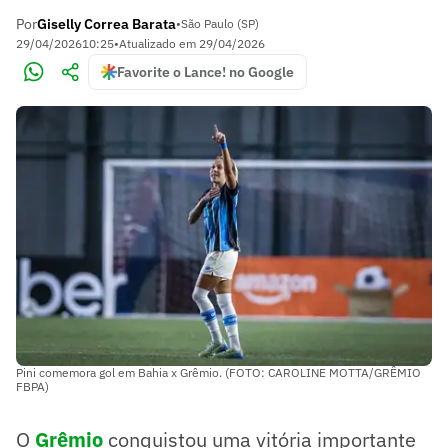
Por
Giselly Correa Barata
•
São Paulo (SP)
29/04/2026
10:25
•
Atualizado em
29/04/2026
Favorite o Lance! no Google
Pini comemora gol em Bahia x Grêmio. (FOTO: CAROLINE MOTTA/GRÊMIO
FBPA)
O
Grêmio
conquistou uma vitória importante