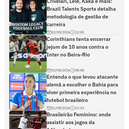
Crivelari, Lelê, Kaká e mais:
Brazil Talents Sports detalha
metodologia de gestão de
carreira
02/08/2026
12:00
Corinthians tenta encerrar
jejum de 10 anos contra o
Inter no Beira-Rio
02/08/2026
08:08
Entenda o que levou atacante
alemã a escolher o Bahia para
viver primeira experiência no
futebol brasileiro
01/08/2026
15:14
Brasileirão Feminino: onde
assistir aos jogos da