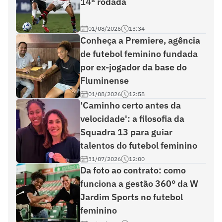
14ª rodada
01/08/2026
13:34
Conheça a Premiere, agência
de futebol feminino fundada
por ex-jogador da base do
Fluminense
01/08/2026
12:58
'Caminho certo antes da
velocidade': a filosofia da
Squadra 13 para guiar
talentos do futebol feminino
31/07/2026
12:00
Da foto ao contrato: como
funciona a gestão 360° da W
Jardim Sports no futebol
feminino