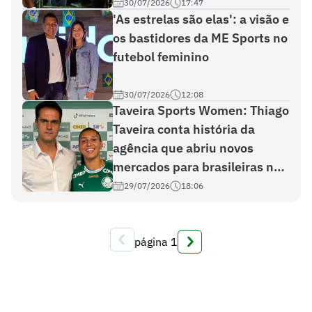
30/07/2026
17:47
'As estrelas são elas': a visão e
os bastidores da ME Sports no
futebol feminino
30/07/2026
12:08
Taveira Sports Women: Thiago
Taveira conta história da
agência que abriu novos
mercados para brasileiras no
exterior
29/07/2026
18:06
página
1