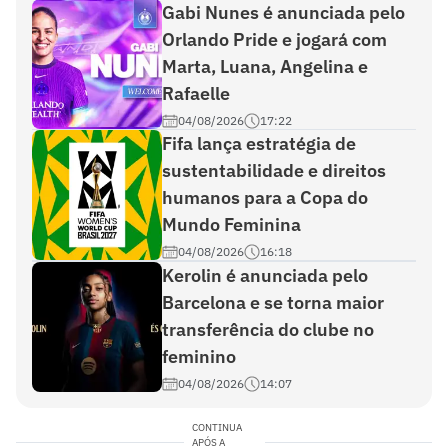
Gabi Nunes é anunciada pelo
Orlando Pride e jogará com
Marta, Luana, Angelina e
Rafaelle
04/08/2026
17:22
Fifa lança estratégia de
sustentabilidade e direitos
humanos para a Copa do
Mundo Feminina
04/08/2026
16:18
Kerolin é anunciada pelo
Barcelona e se torna maior
transferência do clube no
feminino
04/08/2026
14:07
CONTINUA
APÓS A