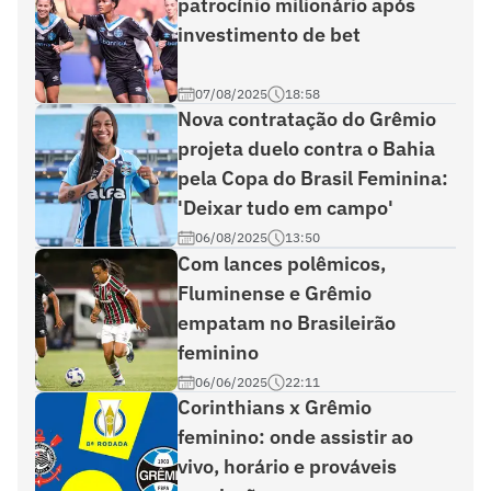
patrocínio milionário após
investimento de bet
07/08/2025
18:58
Nova contratação do Grêmio
projeta duelo contra o Bahia
pela Copa do Brasil Feminina:
'Deixar tudo em campo'
06/08/2025
13:50
Com lances polêmicos,
Fluminense e Grêmio
empatam no Brasileirão
feminino
06/06/2025
22:11
Corinthians x Grêmio
feminino: onde assistir ao
vivo, horário e prováveis