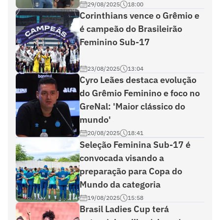
29/08/2025
18:00
Corinthians vence o Grêmio e
é campeão do Brasileirão
Feminino Sub-17
23/08/2025
13:04
Cyro Leães destaca evolução
do Grêmio Feminino e foco no
GreNal: 'Maior clássico do
mundo'
20/08/2025
18:41
Seleção Feminina Sub-17 é
convocada visando a
preparação para Copa do
Mundo da categoria
19/08/2025
15:58
Brasil Ladies Cup terá