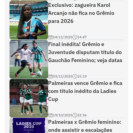
Exclusivo: zagueira Karol
Arcanjo não fica no Grêmio
para 2026
14/11/2025
14:47
Final inédita! Grêmio e
Juventude disputam título do
Gauchão Feminino; veja datas
03/11/2025
15:19
Palmeiras vence Grêmio e fica
com título inédito da Ladies
Cup
19/10/2025
22:36
Palmeiras x Grêmio feminino:
onde assistir e escalações