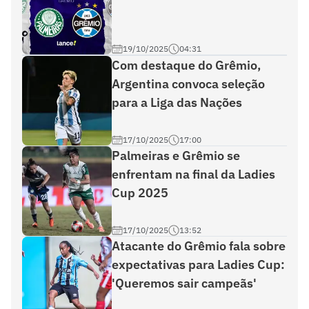
19/10/2025
04:31
Com destaque do Grêmio,
Argentina convoca seleção
para a Liga das Nações
17/10/2025
17:00
Palmeiras e Grêmio se
enfrentam na final da Ladies
Cup 2025
17/10/2025
13:52
Atacante do Grêmio fala sobre
expectativas para Ladies Cup:
'Queremos sair campeãs'