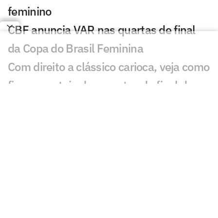
feminino
CBF anuncia VAR nas quartas de final
da Copa do Brasil Feminina
Com direito a clássico carioca, veja como
ficou o sorteio das quartas de final da
Copa do Brasil Feminina
Sorteio das quartas da Copa do Brasil
Feminina terá transmissão ao vivo do
Lance! TV
Jogos de hoje: quem joga no futebol e
onde assistir ao vivo – sexta-feira
(24/07/2026)