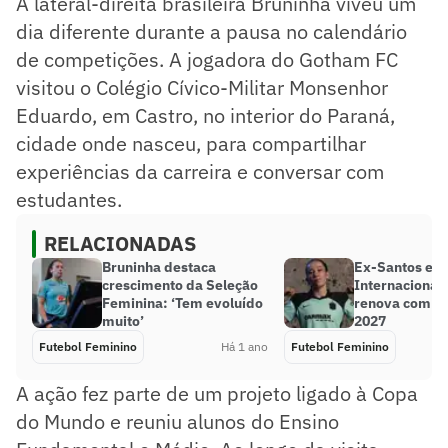
A lateral-direita brasileira Bruninha viveu um
dia diferente durante a pausa no calendário
de competições. A jogadora do Gotham FC
visitou o Colégio Cívico-Militar Monsenhor
Eduardo, em Castro, no interior do Paraná,
cidade onde nasceu, para compartilhar
experiências da carreira e conversar com
estudantes.
RELACIONADAS
Bruninha destaca
Ex-Santos e
crescimento da Seleção
Internacional,
Feminina: ‘Tem evoluído
renova com G
muito’
2027
Futebol Feminino
Há 1 ano
Futebol Feminino
A ação fez parte de um projeto ligado à Copa
do Mundo e reuniu alunos do Ensino