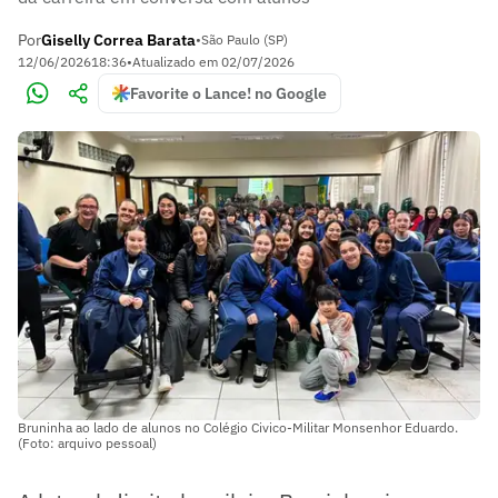
Por
Giselly Correa Barata
•
São Paulo (SP)
12/06/2026
18:36
•
Atualizado em
02/07/2026
Favorite o Lance! no Google
Bruninha ao lado de alunos no Colégio Civico-Militar Monsenhor Eduardo.
(Foto: arquivo pessoal)