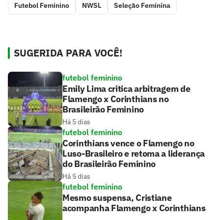
Futebol Feminino
NWSL
Seleção Feminina
SUGERIDA PARA VOCÊ!
futebol feminino
Emily Lima critica arbitragem de
Flamengo x Corinthians no
Brasileirão Feminino
Há 5 dias
futebol feminino
Corinthians vence o Flamengo no
Luso-Brasileiro e retoma a liderança
do Brasileirão Feminino
Há 5 dias
futebol feminino
Mesmo suspensa, Cristiane
acompanha Flamengo x Corinthians