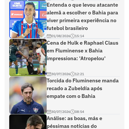
Entenda o que levou atacante
alemã a escolher o Bahia para
viver primeira experiência no
futebol brasileiro
01/08/2026
15:14
Cena de Hulk e Raphael Claus
em Fluminense x Bahia
impressiona: 'Atropelou'
30/07/2026
12:21
Torcida do Fluminense manda
recado a Zubeldía após
empate com o Bahia
30/07/2026
08:54
Análise: as boas, más e
péssimas notícias do