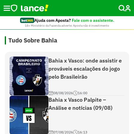
Ajuda com Aposta?
Fale com o assistente.
18+ Ministério da Fazenda adverte: Aposta não é investimento
Tudo Sobre Bahia
Bahia x Vasco: onde assistir e
prováveis escalações do jogo
pelo Brasileirão
08/08/2026
16:00
Bahia x Vasco Palpite –
Análise e notícias (09/08)
07/08/2026
16:13