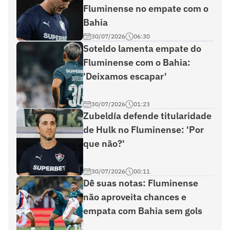
Fluminense no empate com o
Bahia
30/07/2026
06:30
Soteldo lamenta empate do
Fluminense com o Bahia:
'Deixamos escapar'
30/07/2026
01:23
Zubeldía defende titularidade
de Hulk no Fluminense: 'Por
que não?'
30/07/2026
00:11
Dê suas notas: Fluminense
não aproveita chances e
empata com Bahia sem gols