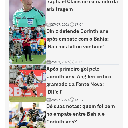
Raphael Claus no comando da
arbitragem
27/07/2026
17:04
Diniz defende Corinthians
após empate com o Bahia:
'Não nos faltou vontade'
26/07/2026
20:09
Após primeiro gol pelo
Corinthians, Angileri critica
gramado da Fonte Nova:
'Difícil'
26/07/2026
18:47
Dê suas notas: quem foi bem
no empate entre Bahia e
Corinthians?