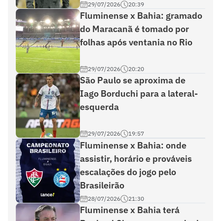
29/07/2026
20:39
Fluminense x Bahia: gramado
do Maracanã é tomado por
folhas após ventania no Rio
29/07/2026
20:20
São Paulo se aproxima de
Iago Borduchi para a lateral-
esquerda
29/07/2026
19:57
Fluminense x Bahia: onde
assistir, horário e prováveis
escalações do jogo pelo
Brasileirão
28/07/2026
21:30
Fluminense x Bahia terá