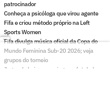
patrocinador
Conheça a psicóloga que virou agente
Fifa e criou método próprio na Left
Sports Women
Fifa divulga música oficial da Copa do
Mundo Feminina Sub-20 2026; veja
grupos do torneio
Jogos de hoje: quem joga no futebol e
onde assistir ao vivo – segunda
(27/07/2026)
Camila Silva projeta 'realidade diferente'
após Ferroviária tirar o Corinthians da