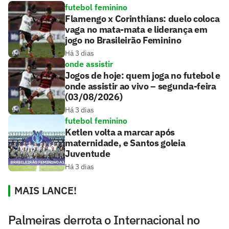
futebol feminino
Flamengo x Corinthians: duelo coloca
vaga no mata-mata e liderança em
jogo no Brasileirão Feminino
Há 3 dias
onde assistir
Jogos de hoje: quem joga no futebol e
onde assistir ao vivo – segunda-feira
(03/08/2026)
Há 3 dias
futebol feminino
Ketlen volta a marcar após
maternidade, e Santos goleia
Juventude
Há 3 dias
MAIS LANCE!
Palmeiras derrota o Internacional no