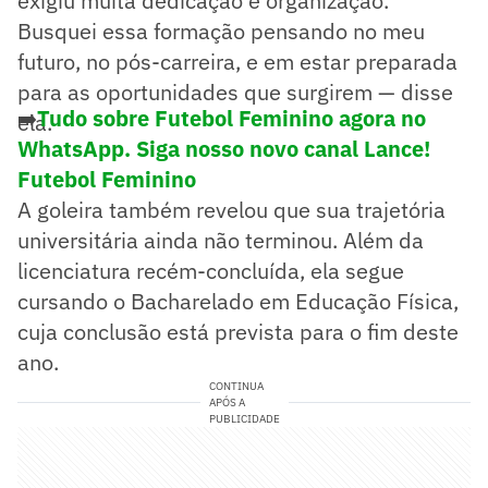
exigiu muita dedicação e organização.
Busquei essa formação pensando no meu
futuro, no pós-carreira, e em estar preparada
para as oportunidades que surgirem — disse
➡️
Tudo sobre Futebol Feminino agora no
ela.
WhatsApp. Siga nosso novo canal Lance!
Futebol Feminino
A goleira também revelou que sua trajetória
universitária ainda não terminou. Além da
licenciatura recém-concluída, ela segue
cursando o Bacharelado em Educação Física,
cuja conclusão está prevista para o fim deste
ano.
CONTINUA
APÓS A
PUBLICIDADE