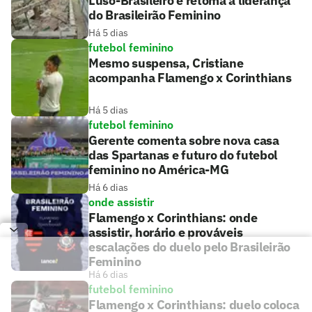
Luso-Brasileiro e retoma a liderança
do Brasileirão Feminino
Há 5 dias
futebol feminino
Mesmo suspensa, Cristiane
acompanha Flamengo x Corinthians
Há 5 dias
futebol feminino
Gerente comenta sobre nova casa
das Spartanas e futuro do futebol
feminino no América-MG
Há 6 dias
onde assistir
Flamengo x Corinthians: onde
assistir, horário e prováveis
escalações do duelo pelo Brasileirão
Feminino
Há 6 dias
futebol feminino
Flamengo x Corinthians: duelo coloca