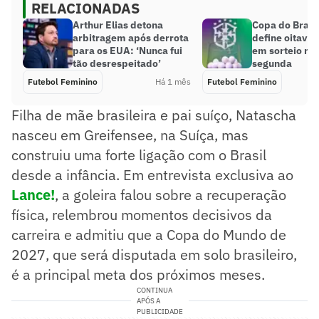
RELACIONADAS
Arthur Elias detona
Copa do Brasi
arbitragem após derrota
define oitavas
para os EUA: ‘Nunca fui
em sorteio na
tão desrespeitado’
segunda
Futebol Feminino
Há 1 mês
Futebol Feminino
Filha de mãe brasileira e pai suíço, Natascha
nasceu em Greifensee, na Suíça, mas
construiu uma forte ligação com o Brasil
desde a infância. Em entrevista exclusiva ao
Lance!
, a goleira falou sobre a recuperação
física, relembrou momentos decisivos da
carreira e admitiu que a Copa do Mundo de
2027, que será disputada em solo brasileiro,
é a principal meta dos próximos meses.
CONTINUA
APÓS A
PUBLICIDADE