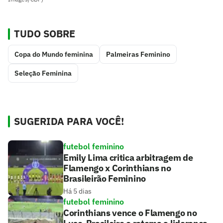
TUDO SOBRE
Copa do Mundo feminina
Palmeiras Feminino
Seleção Feminina
SUGERIDA PARA VOCÊ!
futebol feminino
Emily Lima critica arbitragem de
Flamengo x Corinthians no
Brasileirão Feminino
Há 5 dias
futebol feminino
Corinthians vence o Flamengo no