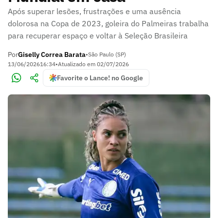
Após superar lesões, frustrações e uma ausência
dolorosa na Copa de 2023, goleira do Palmeiras trabalha
para recuperar espaço e voltar à Seleção Brasileira
Por
Giselly Correa Barata
•
São Paulo (SP)
13/06/2026
16:34
•
Atualizado em
02/07/2026
Favorite o Lance! no Google