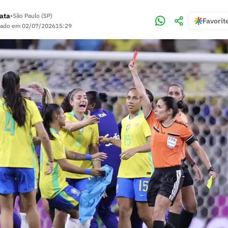
rata
•
São Paulo (SP)
Favorit
zado em
02/07/2026
15:29