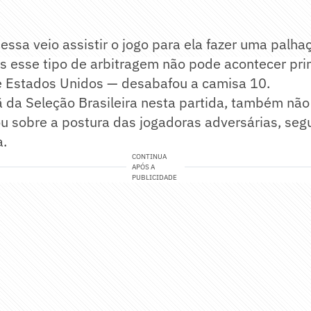
ssa veio assistir o jogo para ela fazer uma palha
as esse tipo de arbitragem não pode acontecer pr
 e Estados Unidos — desabafou a camisa 10.
ã da Seleção Brasileira nesta partida, também nã
alou sobre a postura das jogadoras adversárias, seg
a.
CONTINUA
APÓS A
PUBLICIDADE