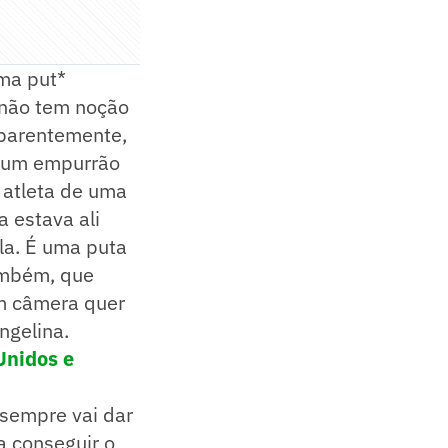
ma put*
a não tem noção
aparentemente,
m um empurrão
a atleta de uma
 estava ali
la. É uma puta
também, que
em câmera quer
ngelina.
Unidos e
 sempre vai dar
a conseguir o