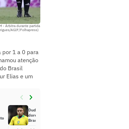
Árbitra durante partida
drigues/AGIF/Folhapress)
a por 1 a 0 para
 chamou atenção
do Brasil
ur Elias e um
Dudinha é substituída após sentir
dores no joelho em amistoso entre
nto
Brasil e Estados Unidos