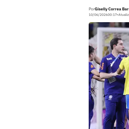
Por
Giselly Correa Ba
10/06/2026
00:17
•
Atuali