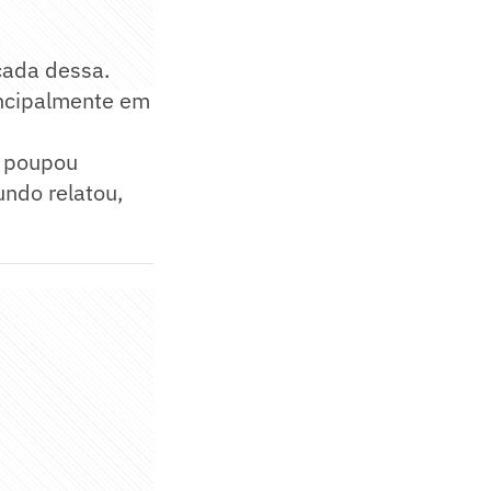
çada dessa.
incipalmente em
o poupou
undo relatou,