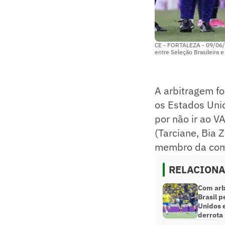
CE - FORTALEZA - 09/06
entre Seleção Brasileira
A arbitragem fo
os Estados Unid
por não ir ao V
(Tarciane, Bia 
membro da comi
RELACION
Com arb
Brasil p
Unidos 
derrota