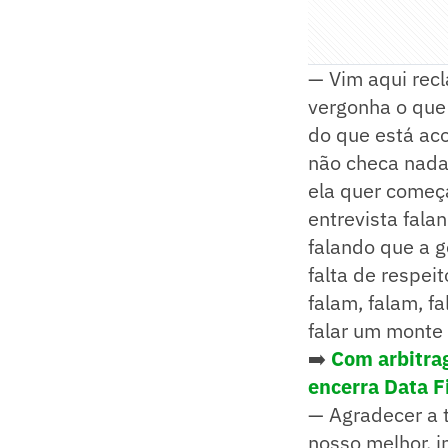
— Vim aqui rec
vergonha o que 
do que está ac
não checa nada
ela quer começa
entrevista fala
falando que a g
falta de respei
falam, falam, f
falar um monte
➡️
Com arbitrag
encerra Data F
— Agradecer a t
nosso melhor, i