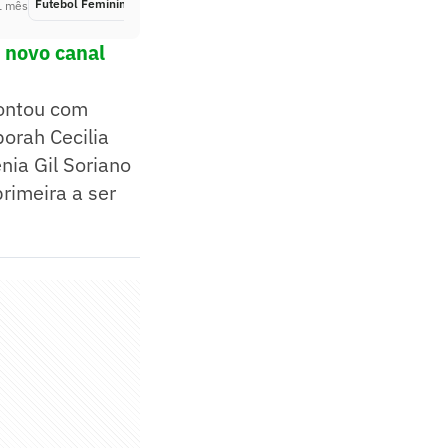
Futebol Feminino
Há 1 mês
1 mês
 novo canal
contou com
orah Cecilia
nia Gil Soriano
rimeira a ser