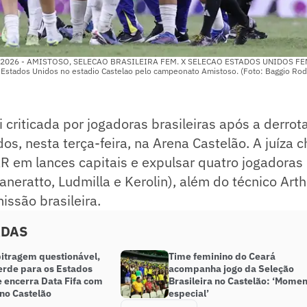
/2026 - AMISTOSO, SELECAO BRASILEIRA FEM. X SELECAO ESTADOS UNIDOS FEM - 
 e Estados Unidos no estadio Castelao pelo campeonato Amistoso. (Foto: Baggio Ro
i criticada por jogadoras brasileiras após a derrot
os, nesta terça-feira, na Arena Castelão. A juíza
AR em lances capitais e expulsar quatro jogadoras 
Zaneratto, Ludmilla e Kerolin), além do técnico Arth
ssão brasileira.
ADAS
itragem questionável,
Time feminino do Ceará
erde para os Estados
acompanha jogo da Seleção
e encerra Data Fifa com
Brasileira no Castelão: ‘Mome
 no Castelão
especial’