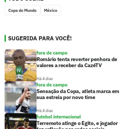
Copa do Mundo
México
SUGERIDA PARA VOCÊ!
fora de campo
Romário tenta reverter penhora de
valores a receber da CazéTV
Há 4 dias
fora de campo
Sensação da Copa, atleta marca em
sua estreia por novo time
Há 4 dias
futebol internacional
Terremoto atinge o Egito, e jogador