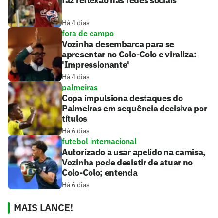
faz reflexão nas redes sociais
Há 4 dias
fora de campo
Vozinha desembarca para se
apresentar no Colo-Colo e viraliza:
'Impressionante'
Há 4 dias
palmeiras
Copa impulsiona destaques do
Palmeiras em sequência decisiva por
títulos
Há 6 dias
futebol internacional
Autorizado a usar apelido na camisa,
Vozinha pode desistir de atuar no
Colo-Colo; entenda
Há 6 dias
MAIS LANCE!