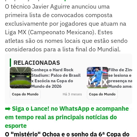
O técnico Javier Aguirre anunciou uma
primeira lista de convocados composta
exclusivamente por jogadores que atuam na
Liga MX (Campeonato Mexicano). Estes
atletas são os nomes locais que estão sendo
considerados para a lista final do Mundial.
RELACIONADAS
Conheça o Hard Rock
Filho de Zine
Stadium: Palco de Brasil
se lesiona e t
x Escócia na Copa do
presença na C
Mundo de 2026
Mundo ameaç
Copa do Mundo
Há 3 meses
Copa do Mundo
➡️ Siga o Lance! no WhatsApp e acompanhe
em tempo real as principais notícias do
esporte
O "mistério" Ochoa e o sonho da 6ª Copa do