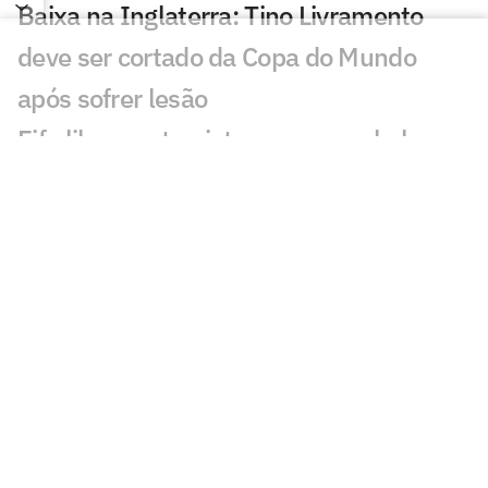
Baixa na Inglaterra: Tino Livramento
deve ser cortado da Copa do Mundo
após sofrer lesão
Fifa libera entrevistas em espanhol no
Mundial após polêmica com Vinícius
Júnior
Vini Jr marca 1º gol do Brasil na Copa de
2026; relembre os outros primeiros gols
Vini Jr marca 1º gol do Brasil na Copa de
2026; relembre os outros primeiros gols
12 de junho ou de maio? Relembre a
icônica resposta de Marcelo sobre seu