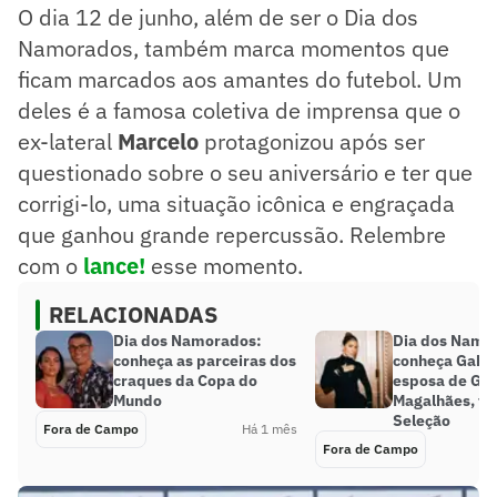
O dia 12 de junho, além de ser o Dia dos
Namorados, também marca momentos que
ficam marcados aos amantes do futebol. Um
deles é a famosa coletiva de imprensa que o
ex-lateral
Marcelo
protagonizou após ser
questionado sobre o seu aniversário e ter que
corrigi-lo, uma situação icônica e engraçada
que ganhou grande repercussão. Relembre
com o
lance!
esse momento.
RELACIONADAS
Dia dos Namorados:
Dia dos Namo
conheça as parceiras dos
conheça Gabri
craques da Copa do
esposa de Gab
Mundo
Magalhães, tit
Seleção
Fora de Campo
Há 1 mês
Fora de Campo