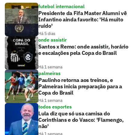
futebol internacional
Presidente da Fifa Master Alumni vê
Infantino ainda favorito: 'Há muito
ruído'
Há 5 dias
onde assistir
Santos x Remo: onde assistir, horário
e escalações pela Copa do Brasil
Há 1 semana
palmeiras
Paulinho retorna aos treinos, e
Palmeiras inicia preparação para a
Copa do Brasil
Há 1 semana
todos esportes
Lula diz que só usa camisa do
Corinthians e do Vasco: 'Flamengo,
não'
Há 1 semana