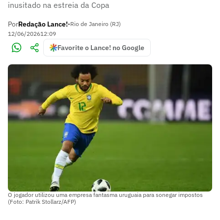
inusitado na estreia da Copa
Por
Redação Lance!
•
Rio de Janeiro (RJ)
12/06/2026
12:09
Favorite o Lance! no Google
O jogador utilizou uma empresa fantasma uruguaia para sonegar impostos
(Foto: Patrik Stollarz/AFP)