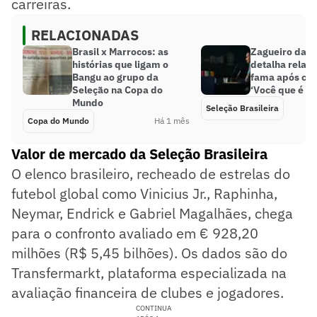
carreiras.
RELACIONADAS
Brasil x Marrocos: as
Zagueiro da S
histórias que ligam o
detalha relaç
Bangu ao grupo da
fama após co
Seleção na Copa do
‘Você que é o 
Mundo
Seleção Brasileira
Copa do Mundo
Há 1 mês
Valor de mercado da Seleção Brasileira
O elenco brasileiro, recheado de estrelas do
futebol global como Vinicius Jr., Raphinha,
Neymar, Endrick e Gabriel Magalhães, chega
para o confronto avaliado em € 928,20
milhões (R$ 5,45 bilhões). Os dados são do
Transfermarkt, plataforma especializada na
avaliação financeira de clubes e jogadores.
CONTINUA