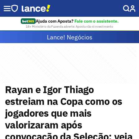
Ajuda com Aposta?
Fale com o assistente.
18+ Ministério da Fazenda adverte: Aposta não é investimento
Lance! Negócios
Rayan e Igor Thiago
estreiam na Copa como os
jogadores que mais
valorizaram após
convocação da Seleção; veja