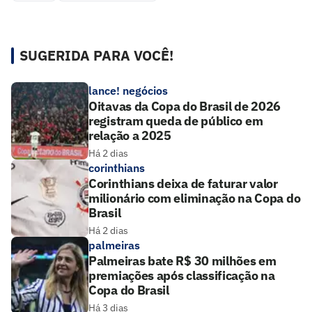
SUGERIDA PARA VOCÊ!
lance! negócios
Oitavas da Copa do Brasil de 2026
registram queda de público em
relação a 2025
Há 2 dias
corinthians
Corinthians deixa de faturar valor
milionário com eliminação na Copa do
Brasil
Há 2 dias
palmeiras
Palmeiras bate R$ 30 milhões em
premiações após classificação na
Copa do Brasil
Há 3 dias