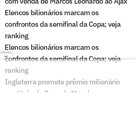
com venda de Marcos Leonardo ao Ajax
⁠Elencos bilionários marcam os
confrontos da semifinal da Copa; veja
ranking
⁠Elencos bilionários marcam os
confrontos da semifinal da Copa; veja
ranking
Inglaterra promete prêmio milionário
por título da Copa do Mundo
Etapa brasileira da WSL cresce em
volume de patrocinadores e premiação
França garante premiação milionária por