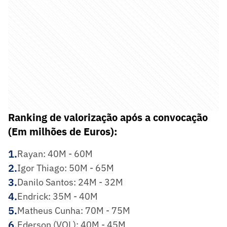
Ranking de valorização após a convocação
(Em milhões de Euros):
1
.
Rayan: 40M - 60M
2
.
Igor Thiago: 50M - 65M
3
.
Danilo Santos: 24M - 32M
4
.
Endrick: 35M - 40M
5
.
Matheus Cunha: 70M - 75M
6
.
Ederson (VOL): 40M - 45M