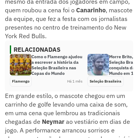
mesmo da entrada dos jogadores em campo,
quem roubou a cena foi o
Canarinho
, mascote
da equipe, que fez a festa com os jornalistas
presentes no centro de treinamento do New
York Red Bulls.
RELACIONADAS
Como o Flamengo ajudou
Morre Brito, z
a escrever a história da
Seleção Brasil
Seleção Brasileira nas
conquista da 
Copas do Mundo
Mundo em 19
Flamengo
Há 1 mês
Seleção Brasileira
Em grande estilo, o mascote chegou em um
carrinho de golfe levando uma caixa de som,
em uma cena que lembrou as tradicionais
chegadas de
Neymar
ao vestiário em dias de
jogo. A performance arrancou sorrisos e