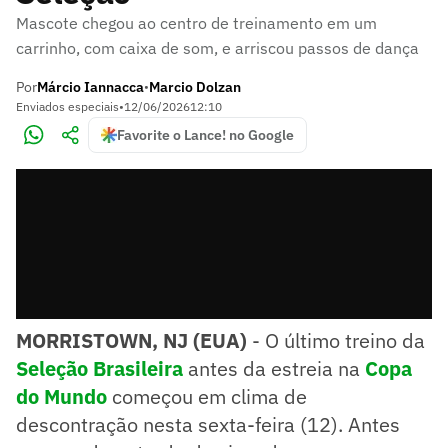
Mascote chegou ao centro de treinamento em um
carrinho, com caixa de som, e arriscou passos de dança
Por
Márcio Iannacca
Marcio Dolzan
•
Enviados especiais
•
12/06/2026
12:10
Favorite o Lance! no Google
MORRISTOWN, NJ (EUA)
- O último treino da
Seleção Brasileira
antes da estreia na
Copa
do Mundo
começou em clima de
descontração nesta sexta-feira (12). Antes