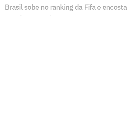
Brasil sobe no ranking da Fifa e encosta
nos líderes após Copa; confira
Nosso fracasso na Copa começa com a
falta de uma estratégia para o produto
futebol
Kaká desabafa sobre momento da
Seleção Brasileira: 'Sinais'
Jogadores, CBF ou Ancelotti: torcida
elege vilões do Brasil na Copa do Mundo
Globo tem a maior audiência de partida
sem a Seleção Brasileira
Dez respostas para explicar o fracasso