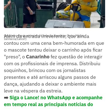
Além da entrada irreverente, que ainda
Canarinho chega ao treino da Seleção Brasileira (Foto: Márcio
Iannacca/Lance!)
contou com uma cena bem-humorada em que
o mascote tentou deixar o carrinho após ficar
"preso", o
Canarinho
fez questão de interagir
com os profissionais de imprensa. Distribuiu
soquinhos, brincou com os jornalistas
presentes e até arriscou alguns passos de
dança, ajudando a deixar o ambiente mais
leve na véspera da estreia.
➡️
Siga o Lance! no WhatsApp e acompanhe
em tempo real as principais notícias do