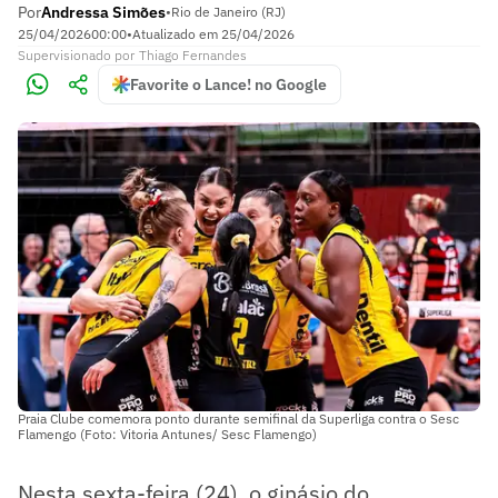
Por
Andressa Simões
•
Rio de Janeiro (RJ)
25/04/2026
00:00
•
Atualizado em
25/04/2026
Supervisionado
por
Thiago Fernandes
Favorite o Lance! no Google
Praia Clube comemora ponto durante semifinal da Superliga contra o Sesc
Flamengo (Foto: Vitoria Antunes/ Sesc Flamengo)
Nesta sexta-feira (24), o ginásio do