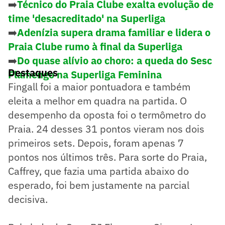
➡️
Técnico do Praia Clube exalta evolução de
time 'desacreditado' na Superliga
➡️
Adenízia supera drama familiar e lidera o
Praia Clube rumo à final da Superliga
➡️
Do quase alívio ao choro: a queda do Sesc
Destaques
Flamengo na Superliga Feminina
Fingall foi a maior pontuadora e também
eleita a melhor em quadra na partida. O
desempenho da oposta foi o termômetro do
Praia. 24 desses 31 pontos vieram nos dois
primeiros sets. Depois, foram apenas 7
pontos nos últimos três. Para sorte do Praia,
Caffrey, que fazia uma partida abaixo do
esperado, foi bem justamente na parcial
decisiva.