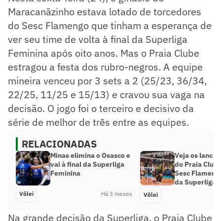
Maracanãzinho estava lotado de torcedores
do Sesc Flamengo que tinham a esperança de
ver seu time de volta à final da Superliga
Feminina após oito anos. Mas o Praia Clube
estragou a festa dos rubro-negros. A equipe
mineira venceu por 3 sets a 2 (25/23, 36/34,
22/25, 11/25 e 15/13) e cravou sua vaga na
decisão. O jogo foi o terceiro e decisivo da
série de melhor de três entre as equipes.
RELACIONADAS
Minas elimina o Osasco e
Veja os lances
vai à final da Superliga
do Praia Club
Feminina
Sesc Flameng
da Superliga
Vôlei
Há 3 meses
Vôlei
Na grande decisão da Superliga, o Praia Clube