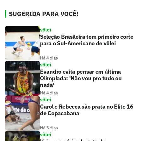
SUGERIDA PARA VOCÊ!
vôlei
Seleção Brasileira tem primeiro corte
para o Sul-Americano de vôlei
Há 4 dias
vôlei
Evandro evita pensar em última
Olimpíada: 'Não vou pro tudo ou
nada'
Há 4 dias
vôlei
Carol e Rebecca são prata no Elite 16
de Copacabana
Há 5 dias
vôlei