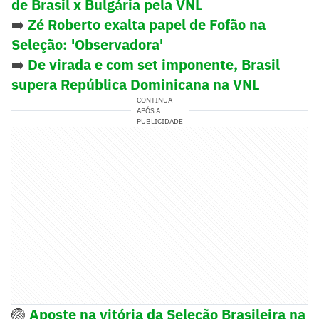
de Brasil x Bulgária pela VNL
➡️
Zé Roberto exalta papel de Fofão na
Seleção: 'Observadora'
➡️
De virada e com set imponente, Brasil
supera República Dominicana na VNL
CONTINUA
APÓS A
PUBLICIDADE
🏐
Aposte na vitória da Seleção Brasileira na