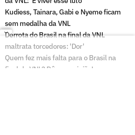
da VNL: 'É viver esse luto'
Kudiess, Tainara, Gabi e Nyeme ficam
sem medalha da VNL
Derrota do Brasil na final da VNL
maltrata torcedores: 'Dor'
Quem fez mais falta para o Brasil na
final da VNL? Dê sua opinião!
Brasil coloca quatro jogadoras entre os
destaques estatísticos da VNL
Vargas ganha MVP e completa seleção
da VNL 2026 ao lado de Julia Kudiess
Brasil leva 'bolada' milionária pelo vice