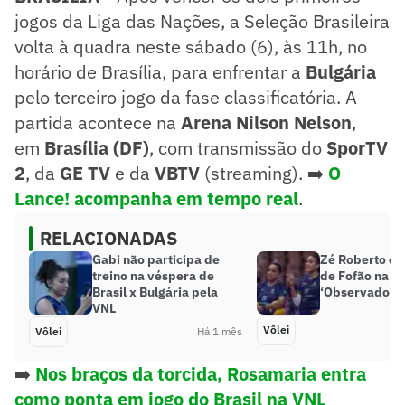
jogos da Liga das Nações, a Seleção Brasileira
volta à quadra neste sábado (6), às 11h, no
horário de Brasília, para enfrentar a
Bulgária
pelo terceiro jogo da fase classificatória. A
partida acontece na
Arena Nilson Nelson
,
em
Brasília (DF)
, com transmissão do
SporTV
2
, da
GE TV
e da
VBTV
(streaming). ➡️
O
Lance! acompanha em tempo real
.
RELACIONADAS
Gabi não participa de
Zé Roberto ex
treino na véspera de
de Fofão na S
Brasil x Bulgária pela
‘Observadora
VNL
Vôlei
Vôlei
Há 1 mês
➡️
Nos braços da torcida, Rosamaria entra
como ponta em jogo do Brasil na VNL