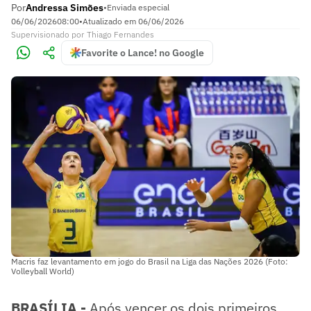
Por
Andressa Simões
•
Enviada especial
06/06/2026
08:00
•
Atualizado em
06/06/2026
Supervisionado
por
Thiago Fernandes
Favorite o Lance! no Google
Macris faz levantamento em jogo do Brasil na Liga das Nações 2026 (Foto:
Volleyball World)
BRASÍLIA -
Após vencer os dois primeiros