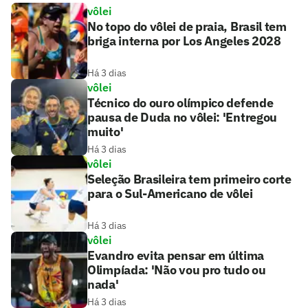
vôlei
No topo do vôlei de praia, Brasil tem
briga interna por Los Angeles 2028
Há 3 dias
vôlei
Técnico do ouro olímpico defende
pausa de Duda no vôlei: 'Entregou
muito'
Há 3 dias
vôlei
Seleção Brasileira tem primeiro corte
para o Sul-Americano de vôlei
Há 3 dias
vôlei
Evandro evita pensar em última
Olimpíada: 'Não vou pro tudo ou
nada'
Há 3 dias