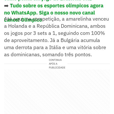
➡️
Tudo sobre os esportes olímpicos agora
no WhatsApp. Siga o nosso novo canal
Até aqui, na competição, a amarelinha venceu
Lance! Olímpico
a Holanda e a República Dominicana, ambos
os jogos por 3 sets a 1, seguindo com 100%
de aproveitamento. Já a Bulgária acumula
uma derrota para a Itália e uma vitória sobre
as dominicanas, somando três pontos.
CONTINUA
APÓS A
PUBLICIDADE