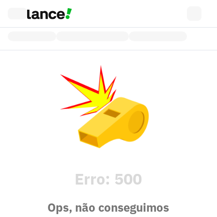
Erro:
500
Ops, não conseguimos