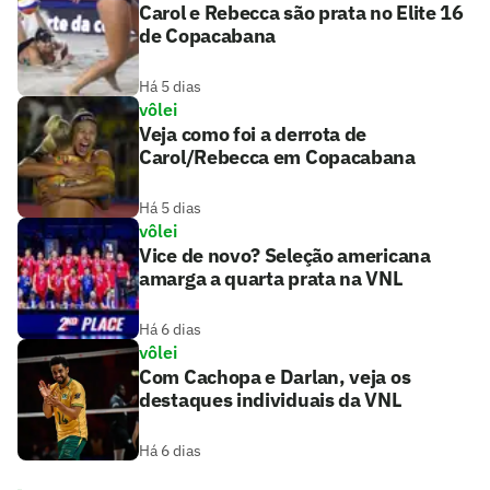
Carol e Rebecca são prata no Elite 16
de Copacabana
Há 5 dias
vôlei
Veja como foi a derrota de
Carol/Rebecca em Copacabana
Há 5 dias
vôlei
Vice de novo? Seleção americana
amarga a quarta prata na VNL
Há 6 dias
vôlei
Com Cachopa e Darlan, veja os
destaques individuais da VNL
Há 6 dias