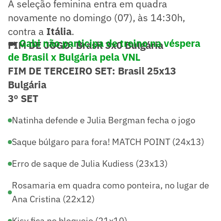
A seleção feminina entra em quadra
novamente no domingo (07), às 14:30h,
contra a
Itália
.
➡️
Gabi não participa de treino na véspera
FIM DE JOGO: Brasil 3x0 Bulgária
de Brasil x Bulgária pela VNL
FIM DE TERCEIRO SET: Brasil 25x13
Bulgária
3º SET
Natinha defende e Julia Bergman fecha o jogo
Saque búlgaro para fora! MATCH POINT (24x13)
Erro de saque de Julia Kudiess (23x13)
Rosamaria em quadra como ponteira, no lugar de
Ana Cristina (22x12)
Kisy fica no bloqueio (21x10)