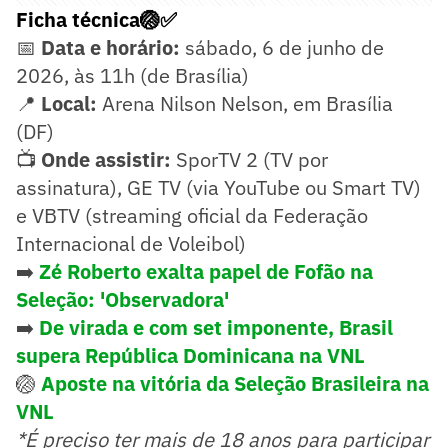
Ficha técnica🏐✅
📅
Data e horário:
sábado, 6 de junho de
2026, às 11h (de Brasília)
📍
Local:
Arena Nilson Nelson, em Brasília
(DF)
📺
Onde assistir:
SporTV 2 (TV por
assinatura), GE TV (via YouTube ou Smart TV)
e VBTV (streaming oficial da Federação
Internacional de Voleibol)
➡️
Zé Roberto exalta papel de Fofão na
Seleção: 'Observadora'
➡️
De virada e com set imponente, Brasil
supera República Dominicana na VNL
🏐
Aposte na vitória da Seleção Brasileira na
VNL
*É preciso ter mais de 18 anos para participar