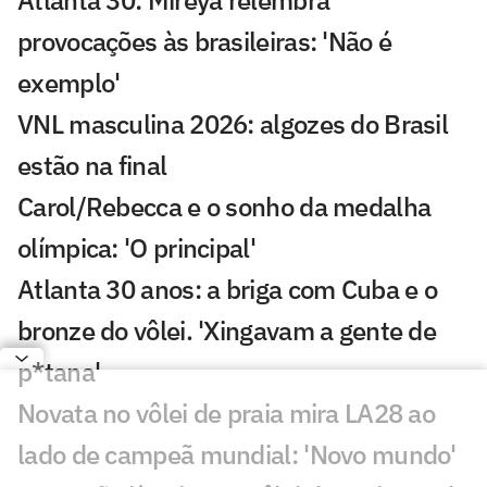
Atlanta 30: Mireya relembra
provocações às brasileiras: 'Não é
exemplo'
VNL masculina 2026: algozes do Brasil
estão na final
Carol/Rebecca e o sonho da medalha
olímpica: 'O principal'
Atlanta 30 anos: a briga com Cuba e o
bronze do vôlei. 'Xingavam a gente de
p*tana'
Novata no vôlei de praia mira LA28 ao
lado de campeã mundial: 'Novo mundo'