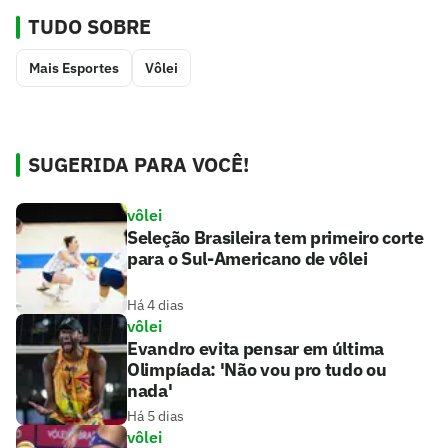
TUDO SOBRE
Mais Esportes
Vôlei
SUGERIDA PARA VOCÊ!
vôlei
Seleção Brasileira tem primeiro corte
para o Sul-Americano de vôlei
Há 4 dias
vôlei
Evandro evita pensar em última
Olimpíada: 'Não vou pro tudo ou
nada'
Há 5 dias
vôlei