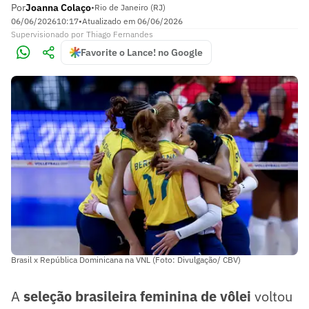
Por
Joanna Colaço
•
Rio de Janeiro (RJ)
06/06/2026
10:17
•
Atualizado em
06/06/2026
Supervisionado
por
Thiago Fernandes
Favorite o Lance! no Google
Brasil x República Dominicana na VNL (Foto: Divulgação/ CBV)
A
seleção brasileira feminina de vôlei
voltou