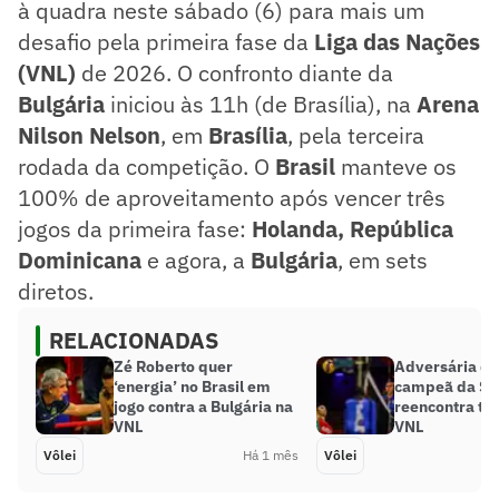
à quadra neste sábado (6) para mais um
desafio pela primeira fase da
Liga das Nações
(VNL)
de 2026. O confronto diante da
Bulgária
iniciou às 11h (de Brasília), na
Arena
Nilson Nelson
, em
Brasília
, pela terceira
rodada da competição. O
Brasil
manteve os
100% de aproveitamento após vencer três
jogos da primeira fase:
Holanda, República
Dominicana
e agora, a
Bulgária
, em sets
diretos.
RELACIONADAS
Zé Roberto quer
Adversária do 
‘energia’ no Brasil em
campeã da Su
jogo contra a Bulgária na
reencontra tor
VNL
VNL
Vôlei
Há 1 mês
Vôlei