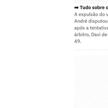
➡️ Tudo sobre 
A expulsão do v
André disputou
após a tentativ
árbitro, Davi d
49.