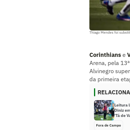
Thiago Mendes foi substit
Corinthians
e
Arena, pela 13
Alvinegro super
da primeira et
RELACION
Leitura 
Diniz em
‘Tá de V
Fora de Campo