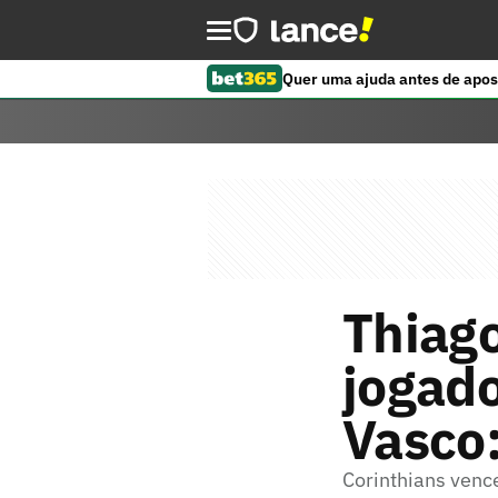
Quer uma ajuda antes de apos
Thiago
jogado
Vasco:
Corinthians vence