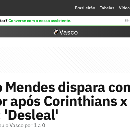
Brasileirão
Tabelas
Vídeo
tar?
Converse com o nosso assistente.
18+ 
Vasco
 Mendes dispara con
r após Corinthians x
 'Desleal'
u o Vasco por 1 a 0