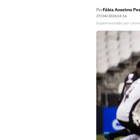
Por
Fábia Anselmo Pe
27/04/2026
14:16
Supervisionado
por
Leon