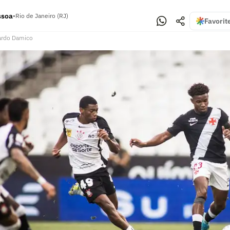
ssoa
•
Rio de Janeiro (RJ)
Favorit
ardo Damico