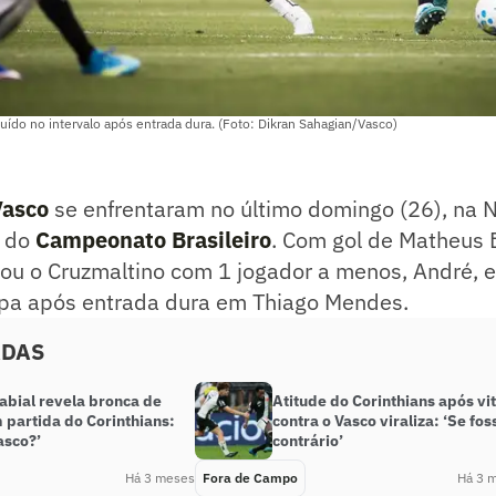
uído no intervalo após entrada dura. (Foto: Dikran Sahagian/Vasco)
Vasco
se enfrentaram no último domingo (26), na 
ª do
Campeonato Brasileiro
. Com gol de Matheus 
ou o Cruzmaltino com 1 jogador a menos, André, e
apa após entrada dura em Thiago Mendes.
ADAS
labial revela bronca de
Atitude do Corinthians após vit
 partida do Corinthians:
contra o Vasco viraliza: ‘Se fos
asco?’
contrário’
Há 3 meses
Fora de Campo
Há 3 