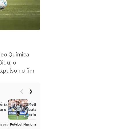
Neo Química
Bidu, o
xpulso no fim
ória
Melhores momentos: Corinthians
se o
bate o Vasco, e Diniz vence a
primeira; dê suas notas
meses
Futebol Nacional
Há 2 meses