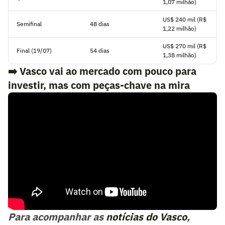
1,07 milhão)
US$ 240 mil (R$
Semifinal
48 dias
1,22 milhão)
US$ 270 mil (R$
Final (19/07)
54 dias
1,38 milhão)
➡️
Vasco vai ao mercado com pouco para
investir, mas com peças-chave na mira
Para acompanhar as
notícias do Vasco
,