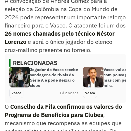
A convocação de Andrés Gómez para a
seleção da Colômbia na Copa do Mundo de
2026 pode representar um importante reforço
financeiro para o Vasco. O atacante foi um dos
26 nomes chamados pelo técnico Néstor
Lorenzo
e será o único jogador do elenco
cruz-maltino presente no torneio.
RELACIONADAS
Jogador do Vasco recebe
Vasco vai ao 
sondagens de rivais da
com pouco para
Série A e pode deixar o
mas com peça
clube
mira
Vasco
Há 2 meses
Vasco
O
Conselho da Fifa confirmou os valores do
Programa de Benefícios para Clubes
,
mecanismo que recompensa as equipes que