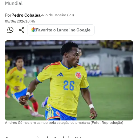
Mundial
Por
Pedro Cobalea
•
Rio de Janeiro (RJ)
05/06/2026
18:45
Favorite o Lance! no Google
Andrés Gómez em campo pela seleção colombiana (Foto: Reprodução)