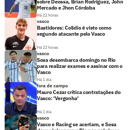
sobre Deossa, Brian Rodríguez, John
Mercado e Jhon Córdoba
Há 22 horas
vasco
Bastidores: Colidio é visto como
segundo atacante pelo Vasco
Há 22 horas
vasco
Sosa desembarca domingo no Rio
para realizar exames e assinar com o
Vasco
Há 1 dia
fora de campo
Mauro Cezar critica contratações do
Vasco: 'Vergonha'
Há 1 dia
vasco
Vasco e Racing se acertam, e Sosa