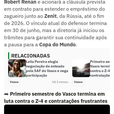
Robert Renan
e acionará a cláusula prevista
em contrato para estender o empréstimo do
zagueiro junto ao
Zenit
, da Rússia, até o fim
de 2026. O vínculo atual do defensor termina
em 30 de junho, mas a diretoria já iniciou os
trâmites para garantir sua continuidade após
a pausa para a
Copa do Mundo
.
RELACIONADAS
Leila Pereira elogia
Primeiro seme
negociação de enteado
Vasco termina
pela SAF do Vasco e nega
contra o Z-4 e
participação
contratações f
Vasco
Há 2 meses
Vasco
➡️
Primeiro semestre do Vasco termina em
luta contra o Z-4 e contratações frustrantes