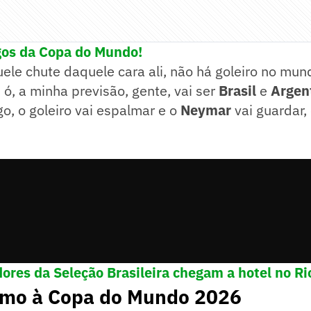
gos da Copa do Mundo!
ele chute daquele cara ali, não há goleiro no m
. ó, a minha previsão, gente, vai ser
Brasil
e
Argen
go, o goleiro vai espalmar e o
Neymar
vai guardar
ores da Seleção Brasileira chegam a hotel no Ri
umo à Copa do Mundo 2026