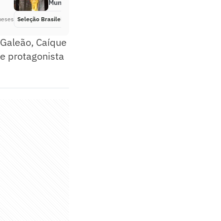
Mundo
meses
Seleção Brasileira
Há 2 meses
 Galeão, Caíque
e protagonista