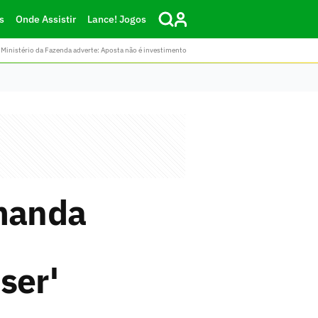
s
Onde Assistir
Lance! Jogos
Ministério da Fazenda adverte: Aposta não é investimento
 manda
ser'