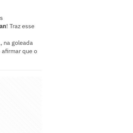
es
an
! Traz esse
a, na goleada
 afirmar que o