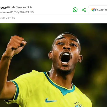
ssoa
•
Rio de Janeiro (RJ)
Favorit
zado em
01/06/2026
21:15
ardo Damico