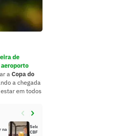
eira de
o aeroporto
tar a
Copa do
rando a chegada
r estar em todos
Seleção Brasileira visita museu da
r na
CBF antes do embarque à Copa do