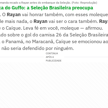
o manda recado a Rayan antes do embarque da Seleção. (Foto: Reprodução)
ca do Guffo: a Seleção Brasileira preocupa
.. O
Rayan
vai honrar também, com esses molequ
de mais nada, o
Rayan
vai ser o cara também.
Ray
 o Caíque. Leva fé em você, moleque — afirmou.
do sobre o gol do camisa 26 da Seleção Brasileir
ra o Panamá, no Maracanã, Caíque se emocionou ao
n
não seria defendido por ninguém.
CONTINUA
APÓS A
PUBLICIDADE