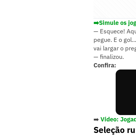
➡️Simule os jo
— Esquece! Aqu
pegue. E o gol..
vai largar o pre
— finalizou.
Confira:
➡️
Vídeo: Jogad
Seleção r