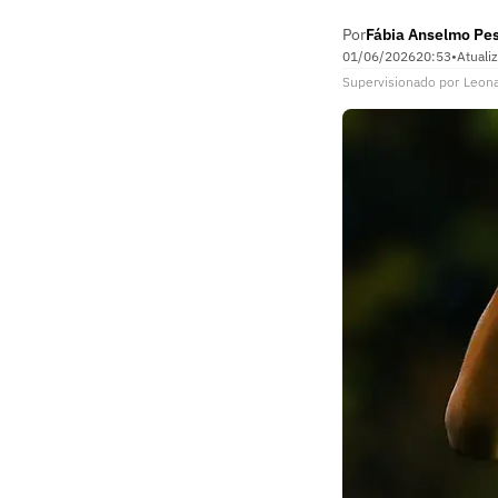
Por
Fábia Anselmo Pe
01/06/2026
20:53
•
Atuali
Supervisionado
por
Leon