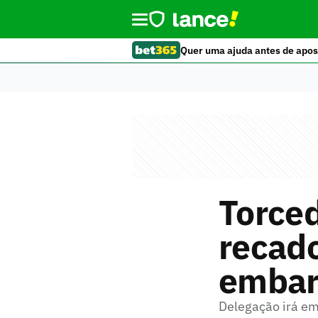
Quer uma ajuda antes de apos
Torced
recado
embarq
Delegação irá em