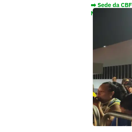
➡️
Sede da CBF
Mundo; veja i