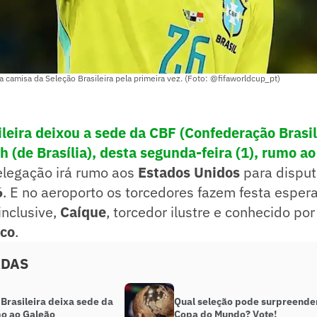
 camisa da Seleção Brasileira pela primeira vez. (Foto: @fifaworldcup_pt)
ileira deixou a sede da CBF (Confederação Brasil
h (de Brasília), desta segunda-feira (1), rumo a
delegação irá rumo aos
Estados Unidos
para dispu
6
. E no aeroporto os torcedores fazem festa espe
inclusive,
Caíque
, torcedor ilustre e conhecido po
co
.
ADAS
Brasileira deixa sede da
Qual seleção pode surpreende
o ao Galeão
Copa do Mundo? Vote!