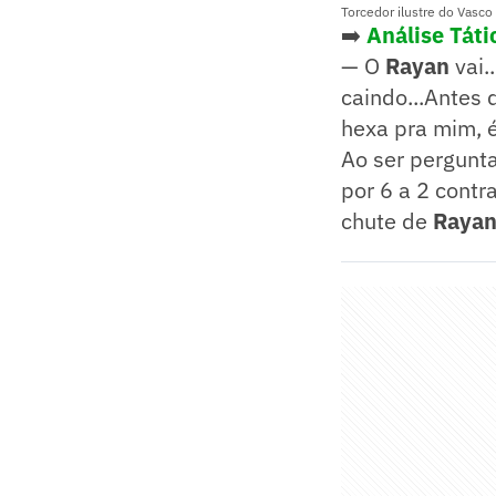
Torcedor ilustre do Vasc
➡️
Análise Táti
— O
Rayan
vai.
caindo...Antes 
hexa pra mim, é
Ao ser pergunta
por 6 a 2 cont
chute de
Raya