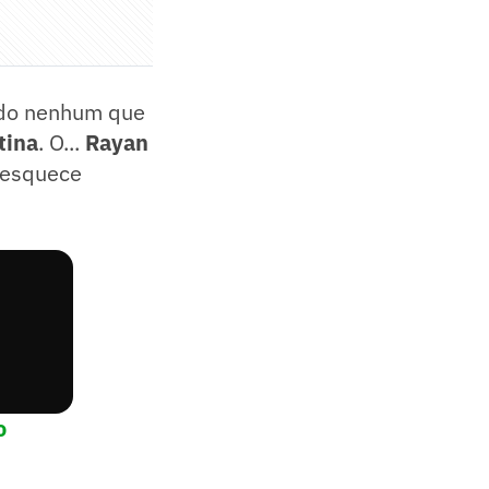
undo nenhum que
tina
. O...
Rayan
, esquece
o