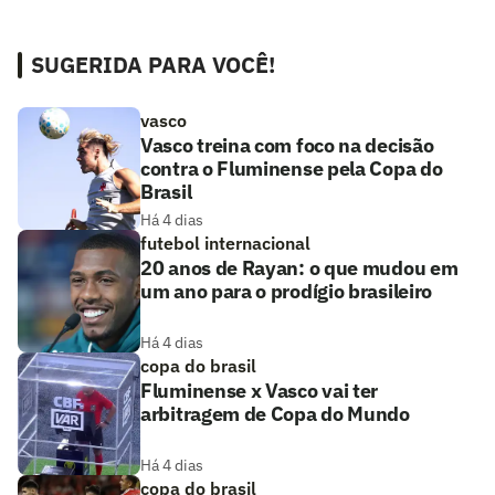
SUGERIDA PARA VOCÊ!
vasco
Vasco treina com foco na decisão
contra o Fluminense pela Copa do
Brasil
Há 4 dias
futebol internacional
20 anos de Rayan: o que mudou em
um ano para o prodígio brasileiro
Há 4 dias
copa do brasil
Fluminense x Vasco vai ter
arbitragem de Copa do Mundo
Há 4 dias
copa do brasil