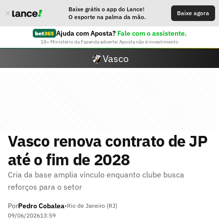
Baixe grátis o app do Lance!
Baixe agora
O esporte na palma da mão.
Ajuda com Aposta?
Fale com o assistente.
18+ Ministério da Fazenda adverte: Aposta não é investimento
Vasco
Vasco renova contrato de JP
até o fim de 2028
Cria da base amplia vínculo enquanto clube busca
reforços para o setor
Por
Pedro Cobalea
•
Rio de Janeiro (RJ)
09/06/2026
13:59