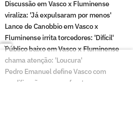
Discussão em Vasco x Fluminense
viraliza: 'Já expulsaram por menos'
Lance de Canobbio em Vasco x
Fluminense irrita torcedores: 'Difícil'
Público baixo em Vasco x Fluminense
chama atenção: 'Loucura'
Pedro Emanuel define Vasco com
modificações para enfrentar o
Fluminense
Vasco x Fluminense: ao vivo tudo do
jogão pela Copa do Brasil
Vasco x Fluminense: Hulk e Pedro