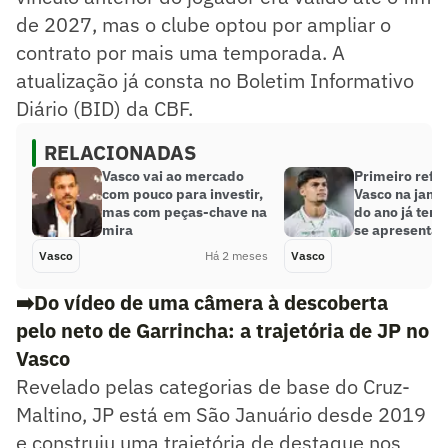
de 2027, mas o clube optou por ampliar o
contrato por mais uma temporada. A
atualização já consta no Boletim Informativo
Diário (BID) da CBF.
RELACIONADAS
Vasco vai ao mercado
Primeiro refo
com pouco para investir,
Vasco na jane
mas com peças-chave na
do ano já tem
mira
se apresentar
Vasco
Há 2 meses
Vasco
➡️
Do vídeo de uma câmera à descoberta
pelo neto de Garrincha: a trajetória de JP no
Vasco
Revelado pelas categorias de base do Cruz-
Maltino, JP está em São Januário desde 2019
e construiu uma trajetória de destaque nos