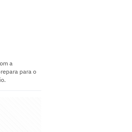
com a
prepara para o
io.