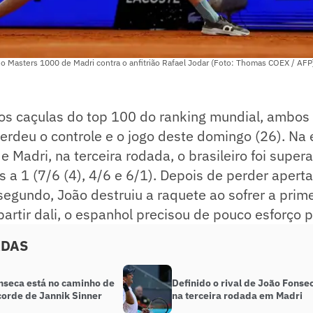
o Masters 1000 de Madri contra o anfitrião Rafael Jodar (Foto: Thomas COEX / AFP
 os caçulas do top 100 do ranking mundial, ambos
rdeu o controle e o jogo deste domingo (26). Na 
 Madri, na terceira rodada, o brasileiro foi super
ts a 1 (7/6 (4), 4/6 e 6/1). Depois de perder apert
 segundo, João destruiu a raquete ao sofrer a prim
 partir dali, o espanhol precisou de pouco esforço 
ADAS
nseca está no caminho de
Definido o rival de João Fonse
corde de Jannik Sinner
na terceira rodada em Madri