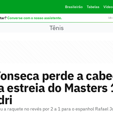
Brasileirão
Tabelas
Vídeo
tar?
Converse com o nosso assistente.
18+ 
Tênis
onseca perde a cabe
a estreia do Masters
dri
iu a raquete no revés por 2 a 1 para o espanhol Rafael J