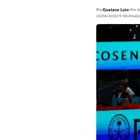
Por
Gustavo Loio
•
Rio d
26/04/2026
19:58
•
Atuali