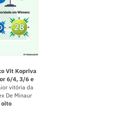
co Vit Kopriva
or 6/4, 3/6 e
or vitória da
lex De Minaur
 oito