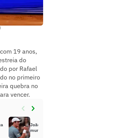
)
 com 19 anos,
estreia do
ado por Rafael
ado no primeiro
eira quebra no
para vencer.
ca
João Fonseca retorna ao top 30
mundial após avançar em Madri