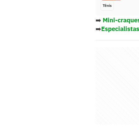
Tênis
➡️
Mini-craque
➡️
Especialistas