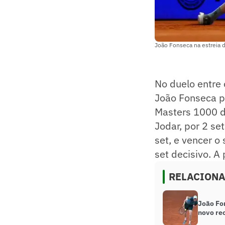
João Fonseca na estreia d
No duelo entre
João Fonseca pe
Masters 1000 de
Jodar, por 2 se
set, e vencer o
set decisivo. A
RELACION
João Fo
novo re