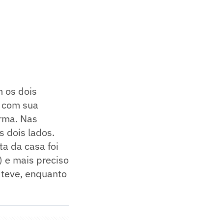
m os dois
, com sua
arma. Nas
s dois lados.
a da casa foi
) e mais preciso
l teve, enquanto