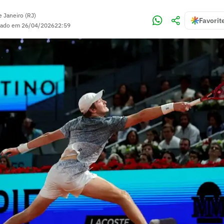
e Janeiro (RJ)
Favorit
zado em
26/04/2026
22:59