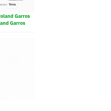
meses
Tênis
Há 3 meses
Roland Garros
land Garros