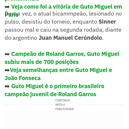
➡️
Veja como foi a vitória de Guto Miguel em
Dessa vez, o atual bicammpeão, lesionado no
Paris
pulso, desistiu do torneio, enquanto
Sinner
passou mal e caiu na segunda rodada, diante
do argentino
Juan Manuel Cerúndolo
.
➡️
Campeão de Roland Garros, Guto Miguel
subiu mais de 700 posições
➡️
Veja semelhanças entre Guto Miguel e
João Fonseca
➡️
Guto Miguel é o primeiro brasileiro
campeão juvenil de Roland Garros
CONTINUA
APÓS A
PUBLICIDADE