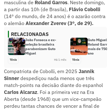
masculina de
Roland Garros
. Neste domingo,
a partir das 10h (de Brasíla),
Flávio Cobolli
(14º do mundo, de 24 anos) é o azarão contra
o alemão
Alexander Zverev (3º, de 29).
RELACIONADAS
João Fonseca e ex-
Guto Miguel, 
seleção brasileira
Roland Garros
parabenizam Guto
mais de 750 p
Miguel
ano
Tênis
Há 1 mês
Tênis
Compatriota de Cobolli, em 2025
Jannik
Sinner
despediçou nada menos que três
match-points na decisão diante do espanhol
Carlos Alcaraz
. Foi a primeira vez na Era
Aberta (desde 1968) que um vice-campeão
perdeu tantas chances de vencer a final de