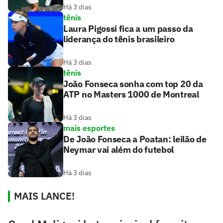
Há 3 dias
tênis
Laura Pigossi fica a um passo da
liderança do tênis brasileiro
Há 3 dias
tênis
João Fonseca sonha com top 20 da
ATP no Masters 1000 de Montreal
Há 3 dias
mais esportes
De João Fonseca a Poatan: leilão de
Neymar vai além do futebol
Há 3 dias
MAIS LANCE!