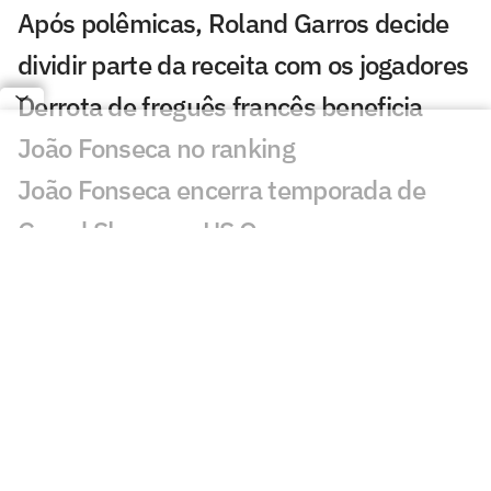
Após polêmicas, Roland Garros decide
dividir parte da receita com os jogadores
Derrota de freguês francês beneficia
João Fonseca no ranking
João Fonseca encerra temporada de
Grand Slams no US Open
João Fonseca fatura quarta maior
premiação do ano no UTS Rio
Jornalista faz alerta: 'João Fonseca está
muito longe de ganhar um Grand Slam'
Loio no Lance! vê Guto Miguel com
chance de estrear na Davis